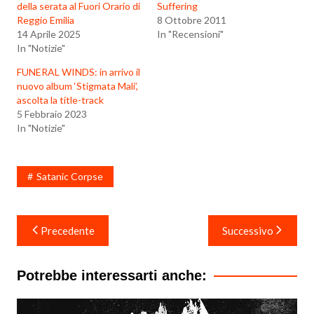
della serata al Fuori Orario di
Suffering
Reggio Emilia
8 Ottobre 2011
14 Aprile 2025
In "Recensioni"
In "Notizie"
FUNERAL WINDS: in arrivo il
nuovo album ‘Stigmata Mali’,
ascolta la title-track
5 Febbraio 2023
In "Notizie"
Satanic Corpse
Navigazione
Precedente
Successivo
articoli
Potrebbe interessarti anche: