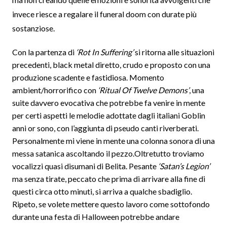
invece riesce a regalare il funeral doom con durate più
sostanziose.
Con la partenza di
‘Rot In Suffering’
si ritorna alle situazioni
precedenti, black metal diretto, crudo e proposto con una
produzione scadente e fastidiosa. Momento
ambient/horrorifico con
‘Ritual Of Twelve Demons’
, una
suite davvero evocativa che potrebbe fa venire in mente
per certi aspetti le melodie adottate dagli italiani Goblin
anni or sono, con l’aggiunta di pseudo canti riverberati.
Personalmente mi viene in mente una colonna sonora di una
messa satanica ascoltando il pezzo.Oltretutto troviamo
vocalizzi quasi disumani di Belita. Pesante
‘Satan’s Legion’
ma senza tirate, peccato che prima di arrivare alla fine di
questi circa otto minuti, si arriva a qualche sbadiglio.
Ripeto, se volete mettere questo lavoro come sottofondo
durante una festa di Halloween potrebbe andare