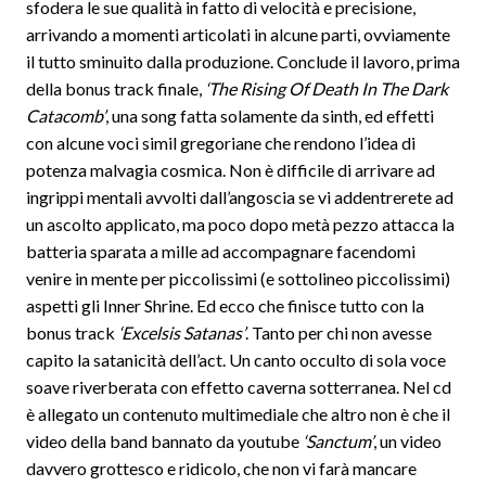
sfodera le sue qualità in fatto di velocità e precisione,
arrivando a momenti articolati in alcune parti, ovviamente
il tutto sminuito dalla produzione. Conclude il lavoro, prima
della bonus track finale,
‘The Rising Of Death In The Dark
Catacomb’
, una song fatta solamente da sinth, ed effetti
con alcune voci simil gregoriane che rendono l’idea di
potenza malvagia cosmica. Non è difficile di arrivare ad
ingrippi mentali avvolti dall’angoscia se vi addentrerete ad
un ascolto applicato, ma poco dopo metà pezzo attacca la
batteria sparata a mille ad accompagnare facendomi
venire in mente per piccolissimi (e sottolineo piccolissimi)
aspetti gli Inner Shrine. Ed ecco che finisce tutto con la
bonus track
‘Excelsis Satanas’
. Tanto per chi non avesse
capito la satanicità dell’act. Un canto occulto di sola voce
soave riverberata con effetto caverna sotterranea. Nel cd
è allegato un contenuto multimediale che altro non è che il
video della band bannato da youtube
‘Sanctum’
, un video
davvero grottesco e ridicolo, che non vi farà mancare