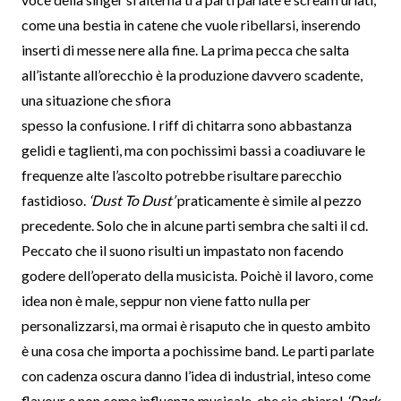
come una bestia in catene che vuole ribellarsi, inserendo
inserti di messe nere alla fine. La prima pecca che salta
all’istante all’orecchio è la produzione davvero scadente,
una situazione che sfiora
spesso la confusione. I riff di chitarra sono abbastanza
gelidi e taglienti, ma con pochissimi bassi a coadiuvare le
frequenze alte l’ascolto potrebbe risultare parecchio
fastidioso.
‘Dust To Dust’
praticamente è simile al pezzo
precedente. Solo che in alcune parti sembra che salti il cd.
Peccato che il suono risulti un impastato non facendo
godere dell’operato della musicista. Poichè il lavoro, come
idea non è male, seppur non viene fatto nulla per
personalizzarsi, ma ormai è risaputo che in questo ambito
è una cosa che importa a pochissime band. Le parti parlate
con cadenza oscura danno l’idea di industrial, inteso come
flavour e non come influenza musicale, che sia chiaro!
‘Dark