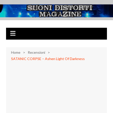
Salta
al
Suoni Distorti
Musica Rock, Metal, Punk e varie sonorità alternative
contenuto
Magazine
Home
Recensioni
SATANIC CORPSE – Ashen Light Of Darkness