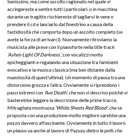
benissimo, ma come ascolto ragionato nel quale vi
accingereste a sentire tutti i particolari, o in macchina
durante un tragitto rischiereste di tagliarvi le vene o
prendere il cd e lanciarlo dal finestrino a causa della
fastidiosità che comporta dopo un ascolto completo (se
avete la forza di arrivarci). Nuovamente ritroviamo la
musicista alle prese con il pianoforte nella title track
‘Ashen Light Of Darkness’
, con vocalizzi molto
epicheggianti e regalando una situazione tra l’ambient
evocativo e la musica classica (ma ben distante dalla
maestosità di quest’ultima). Un momento di pausa tra una
distorsione grezza e l’altra. Ovviamente si riprendono i
passi estremi con
‘Ave Death’
, che non vi descrivo poichè vi
basterebbe leggere la descrizione delle prime tracce.
Mitragliata mostruosa
‘White Sheets Red Blood’
, che se
proposta con una produzione molto migliore sarebbe una
pezzo davvero affascinante. Ovviamente in tutto il lavoro
un plauso va anche al lavoro di Pazuzu dietro le pelli, che