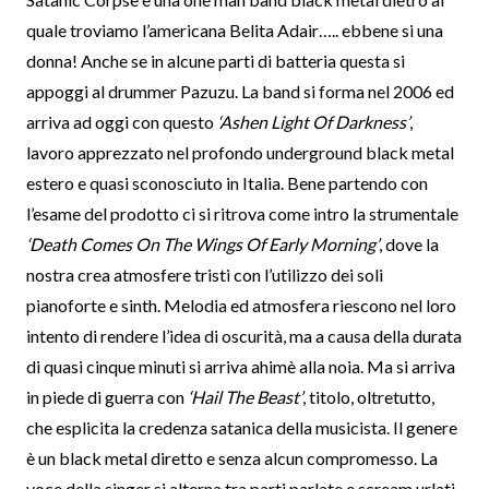
quale troviamo l’americana Belita Adair….. ebbene si una
donna! Anche se in alcune parti di batteria questa si
appoggi al drummer Pazuzu. La band si forma nel 2006 ed
arriva ad oggi con questo
‘Ashen Light Of Darkness’
,
lavoro apprezzato nel profondo underground black metal
estero e quasi sconosciuto in Italia. Bene partendo con
l’esame del prodotto ci si ritrova come intro la strumentale
‘Death Comes On The Wings Of Early Morning’
, dove la
nostra crea atmosfere tristi con l’utilizzo dei soli
pianoforte e sinth. Melodia ed atmosfera riescono nel loro
intento di rendere l’idea di oscurità, ma a causa della durata
di quasi cinque minuti si arriva ahimè alla noia. Ma si arriva
in piede di guerra con
‘Hail The Beast’
, titolo, oltretutto,
che esplicita la credenza satanica della musicista. Il genere
è un black metal diretto e senza alcun compromesso. La
voce della singer si alterna tra parti parlate e scream urlati,