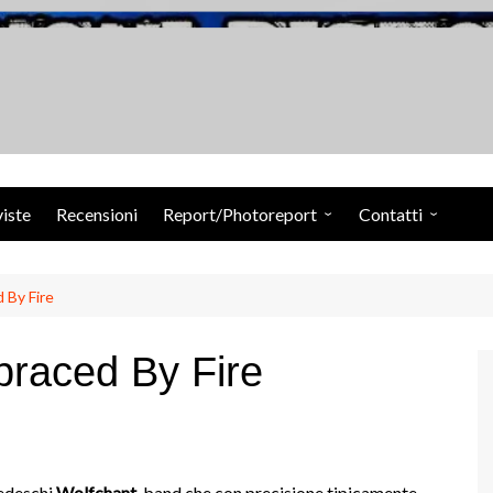
Suoni Distorti Ma
viste
Recensioni
Report/Photoreport
Contatti
Photogallery da Facebook
Staff
By Fire
aced By Fire
tedeschi
Wolfchant
, band che con precisione tipicamente