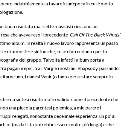
 punto indubbiamente a favore in un’epoca in cui è molto
mologazione.
n buon risultato ma i sette musicisti riescono ad
 resa che aveva reso il precedente
‘Call Of The Black Winds’
ttimo album. In realtà il nuovo lavoro rappresenta un passo
soli e di atmosfere sinfoniche, cose che rendono questo
cografia del gruppo. Talvolta infatti l’album porta a
fra pagan e epic, fra I Varg e i nostrani Rhapsody, passando
itarne uno, i danesi Vanir (o tanto per restare sempre in
 estrema sintesi risulta molto valido, come il precedente che
endo una piccola parentesi polemica, a mio parere i
gruppi relegati, nonostante decennale esperienza, un po’ ai
rtsot (ma la lista potrebbe essere molto più lunga) e che