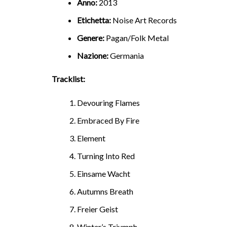
Anno:
2013
Etichetta:
Noise Art Records
Genere:
Pagan/Folk Metal
Nazione:
Germania
Tracklist:
Devouring Flames
Embraced By Fire
Element
Turning Into Red
Einsame Wacht
Autumns Breath
Freier Geist
Winter’s Triumph