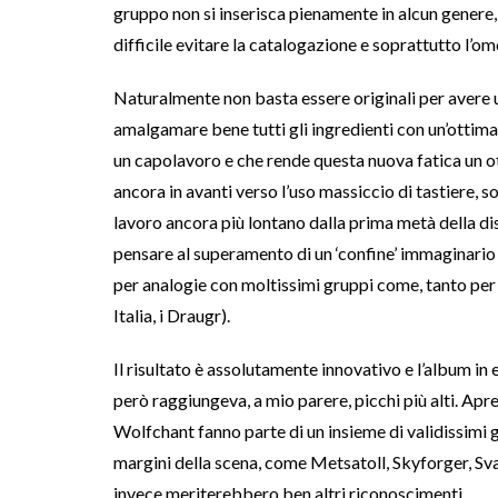
gruppo non si inserisca pienamente in alcun genere,
difficile evitare la catalogazione e soprattutto l’o
Naturalmente non basta essere originali per avere u
amalgamare bene tutti gli ingredienti con un’ottima
un capolavoro e che rende questa nuova fatica un o
ancora in avanti verso l’uso massiccio di tastiere, 
lavoro ancora più lontano dalla prima metà della dis
pensare al superamento di un ‘confine’ immaginario 
per analogie con moltissimi gruppi come, tanto per c
Italia, i Draugr).
Il risultato è assolutamente innovativo e l’album in
però raggiungeva, a mio parere, picchi più alti. Apr
Wolfchant fanno parte di un insieme di validissimi 
margini della scena, come Metsatoll, Skyforger, Sva
invece meriterebbero ben altri riconoscimenti.