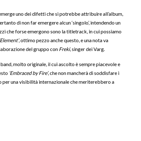
merge uno dei difetti che si potrebbe attribuire all’album,
pertanto di non far emergere alcun ‘singolo’, intendendo un
ezzi che forse emergono sono la titletrack, in cui possiamo
‘Element’
, ottimo pezzo anche questo, e una nota va
llaborazione del gruppo con
Freki
, singer dei Varg.
and, molto originale, il cui ascolto è sempre piacevole e
esto
‘Embraced by Fire’
, che non mancherà di soddisfare i
 per una visibilità internazionale che meriterebbero a