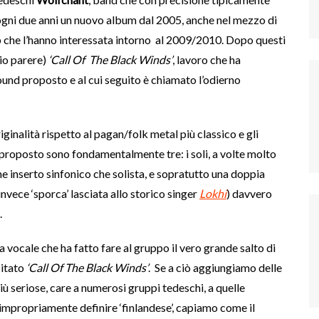
 ogni due anni un nuovo album dal 2005, anche nel mezzo di
p che l’hanno interessata intorno al 2009/2010. Dopo questi
io parere)
‘Call Of The Black Winds’
, lavoro che ha
ound proposto e al cui seguito è chiamato l’odierno
riginalità rispetto al pagan/folk metal più classico e gli
proposto sono fondamentalmente tre: i soli, a volte molto
me inserto sinfonico che solista, e sopratutto una doppia
 invece ‘sporca’ lasciata allo storico singer
Lokhi
) davvero
.
a vocale che ha fatto fare al gruppo il vero grande salto di
citato
‘Call Of The Black Winds’
. Se a ciò aggiungiamo delle
ù seriose, care a numerosi gruppi tedeschi, a quelle
impropriamente definire ‘finlandese’, capiamo come il