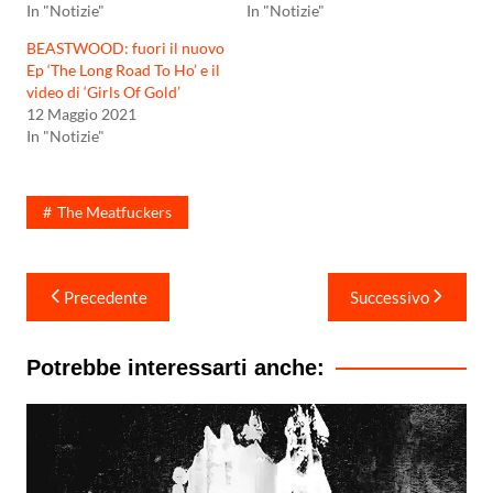
In "Notizie"
In "Notizie"
BEASTWOOD: fuori il nuovo
Ep ‘The Long Road To Ho’ e il
video di ‘Girls Of Gold’
12 Maggio 2021
In "Notizie"
The Meatfuckers
Navigazione
Precedente
Successivo
articoli
Potrebbe interessarti anche: