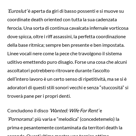
‘Euroslut’
è aperta da giri di basso possenti e si muove su
coordinate death oriented con tutta la sua cadenzata
ferocia. Una sorta di continua cavalcata infernale vorticosa
dove spicca, oltre i riff assassini, la perfetta coordinazione
della base ritmica; sempre ben presente e ben impostata.
Linee vocali nere come la pece che travolgono il sistema
uditivo emettendo puro disagio. Forse una cosa che alcuni
ascoltatori potrebbero ritrovare durante l’ascolto
dell’intero lavoro è un certo senso di ripetitività, ma se si è
adoratori di questi stili sonori vecchi e senza “stuccosità” si
troverà pane per i propri denti.
Concludono il disco
‘Wanted: Wife For Rent’
e
‘Pornorama’
: più varia e “melodica” (concedetemelo) la
prima e pesantemente contaminata da territori death la
seconda. Quest’ultima mostra una tecnica ottima