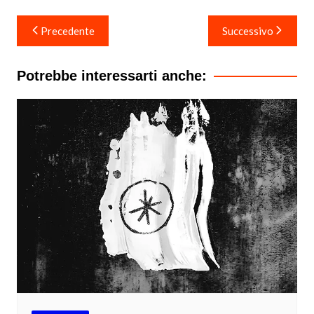
Navigazione
Precedente
Successivo
articoli
Potrebbe interessarti anche: