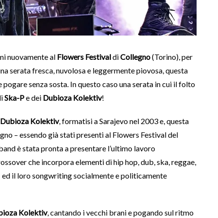
mi nuovamente al
Flowers Festival
di
Collegno
(Torino), per
una serata fresca, nuvolosa e leggermente piovosa, questa
 pogare senza sosta. In questo caso una serata in cui il folto
li
Ska-P
e dei
Dubioza Kolektiv
!
Dubioza Kolektiv
, formatisi a Sarajevo nel 2003 e, questa
egno – essendo già stati presenti al Flowers Festival del
 band è stata pronta a presentare l’ultimo lavoro
crossover che incorpora elementi di hip hop, dub, ska, reggae,
 ed il loro songwriting socialmente e politicamente
ioza Kolektiv
, cantando i vecchi brani e pogando sul ritmo