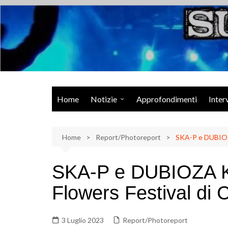
Salta
al
contenuto
Musica Rock, Metal, Punk e varie sonorità alternative
Home
Notizie
Approfondimenti
Inter
Rock Talk
Home
Eventi
Report/Photoreport
SKA-P e DUBIOZA
Video
SKA-P e DUBIOZA K
Libri
Flowers Festival di 
3 Luglio 2023
Report/Photoreport