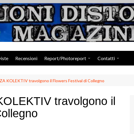
Suoni Distorti Ma
viste
Recensioni
Report/Photoreport
Contatti
Photogallery da Facebook
Staff
 KOLEKTIV travolgono il Flowers Festival di Collegno
OLEKTIV travolgono il
Collegno