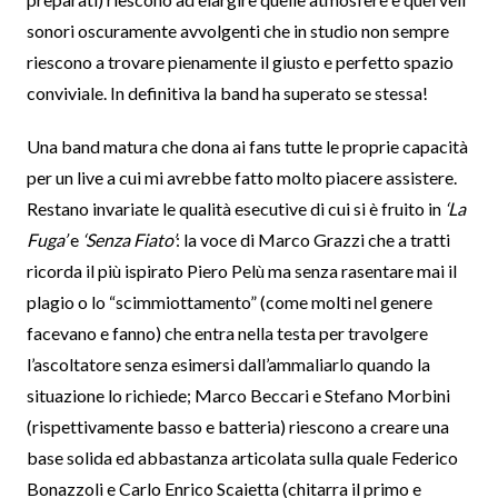
sonori oscuramente avvolgenti che in studio non sempre
riescono a trovare pienamente il giusto e perfetto spazio
conviviale. In definitiva la band ha superato se stessa!
Una band matura che dona ai fans tutte le proprie capacità
per un live a cui mi avrebbe fatto molto piacere assistere.
Restano invariate le qualità esecutive di cui si è fruito in
‘La
Fuga’
e
‘Senza Fiato’
: la voce di Marco Grazzi che a tratti
ricorda il più ispirato Piero Pelù ma senza rasentare mai il
plagio o lo “scimmiottamento” (come molti nel genere
facevano e fanno) che entra nella testa per travolgere
l’ascoltatore senza esimersi dall’ammaliarlo quando la
situazione lo richiede; Marco Beccari e Stefano Morbini
(rispettivamente basso e batteria) riescono a creare una
base solida ed abbastanza articolata sulla quale Federico
Bonazzoli e Carlo Enrico Scaietta (chitarra il primo e