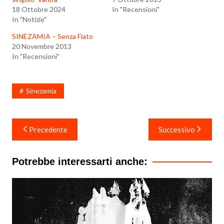
18 Ottobre 2024
In "Recensioni"
In "Notizie"
SINEZAMIA – Senza Fiato
20 Novembre 2013
In "Recensioni"
Sinezamia
Navigazione
Precedente
Successivo
articoli
Potrebbe interessarti anche: