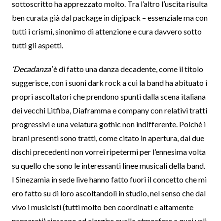
sottoscritto ha apprezzato molto. Tra l’altro l’uscita risulta
ben curata già dal package in digipack – essenziale ma con
tutti i crismi, sinonimo di attenzione e cura davvero sotto
tutti gli aspetti.
‘Decadanza’
è di fatto una danza decadente, come il titolo
suggerisce, con i suoni dark rock a cui la band ha abituato i
propri ascoltatori che prendono spunti dalla scena italiana
dei vecchi Litfiba, Diaframma e company con relativi tratti
progressivi e una velatura gothic non indifferente. Poichè i
brani presenti sono tratti, come citato in apertura, dai due
dischi precedenti non vorrei ripetermi per l’ennesima volta
su quello che sono le interessanti linee musicali della band.
I Sinezamia in sede live hanno fatto fuori il concetto che mi
ero fatto su di loro ascoltandoli in studio, nel senso che dal
vivo i musicisti (tutti molto ben coordinati e altamente
preparati) riescono ad elargire quelle atmosfere e quei veli