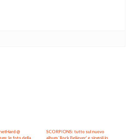
anetHard @
SCORPIONS: tutto sul nuovo
m: le foto della
album ‘Rock Believer’ e singoli in