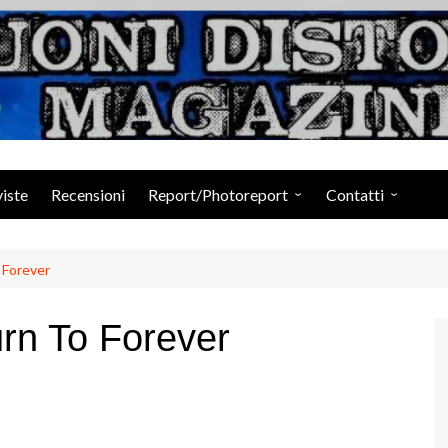
Suoni Distorti Ma
viste
Recensioni
Report/Photoreport
Contatti
Photogallery da Facebook
Staff
Forever
n To Forever