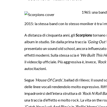
1965: una band 
2015: la stessa band con lo stesso moniker è tra i
A distanza di cinquanta anni, gli
Scorpions
tornano 
album in studio. Sin dalla prima traccia
‘Going Out 
presentato un sound old school, ancora influenzato d
effetti moderni. Sulla stessa scìa è
‘We Built This H
il videoclip ufficiale. Più aggressiva è, invece,
‘Rock
autocitazioni.
Segue
‘House Of Cards’
, ballad di rilievo; il sound 
delle linee vocali rendendolo molto espressivo. Riff
impadronirsi dell’intera struttura di
‘Rock N Roll Ba
una traccia d’effetto e molto rock. La vita on the r
‘Catch Your Luck And Play’
e in
‘Rollin’ Home’
. L’ass