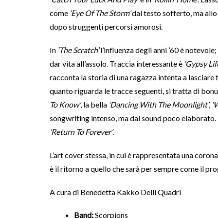
come
‘Eye Of The Storm’
dal testo sofferto, ma all
dopo struggenti percorsi amorosi.
In
‘The Scratch’
l’influenza degli anni ’60 è notevole
dar vita all’assolo. Traccia interessante è
‘Gypsy Lif
racconta la storia di una ragazza intenta a lasciare 
quanto riguarda le tracce seguenti, si tratta di bonu
To Know’
, la bella
‘Dancing With The Moonlight’
,
‘
songwriting intenso, ma dal sound poco elaborato. 
‘Return To Forever’
.
L’art cover stessa, in cui è rappresentata una corona
è il ritorno a quello che sarà per sempre come il p
A cura di Benedetta Kakko Delli Quadri
Band:
Scorpions