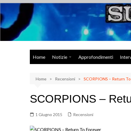
Salta
al
contenuto
Musica Rock, Metal, Punk e varie sonorità alternative
Home
Notizie
Approfondimenti
Inter
Rock Talk
Home
Eventi
Recensioni
SCORPIONS – Return To 
Video
SCORPIONS – Retur
Libri
1 Giugno 2015
Recensioni