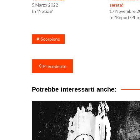
5 Marzo 2022
serata!
In "Notizie"
17 Novembre 2
In "Report/Pho
Scorpions
Navigazione
Precedente
articoli
Potrebbe interessarti anche: