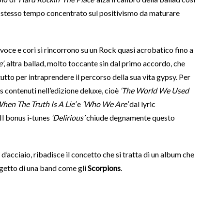
o stesso tempo concentrato sul positivismo da maturare
; voce e cori si rincorrono su un Rock quasi acrobatico fino a
e’
, altra ballad, molto toccante sin dal primo accordo, che
tutto per intraprendere il percorso della sua vita gypsy. Per
s contenuti nell’edizione deluxe, cioè
‘The World We Used
When The Truth Is A Lie’
e
‘Who We Are’
dal lyric
Il bonus i-tunes
‘Delirious’
chiude degnamente questo
 d’acciaio, ribadisce il concetto che si tratta di un album che
rogetto di una band come gli
Scorpions
.