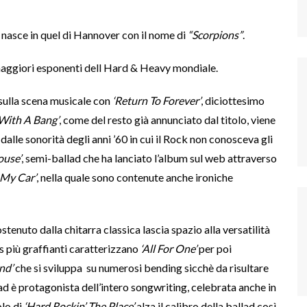
nasce in quel di Hannover con il nome di
“Scorpions”
.
 maggiori esponenti dell Hard & Heavy mondiale.
sulla scena musicale con
‘Return To Forever’
, diciottesimo
With A Bang’
, come del resto già annunciato dal titolo, viene
alle sonorità degli anni ’60 in cui il Rock non conosceva gli
ouse’
, semi-ballad che ha lanciato l’album sul web attraverso
 My Car’
, nella quale sono contenute anche ironiche
sostenuto dalla chitarra classica lascia spazio alla versatilità
s più graffianti caratterizzano
‘All For One’
per poi
nd’
che si sviluppa su numerosi bending sicchè da risultare
oad è protagonista dell’intero songwriting, celebrata anche in
olo di
‘Hard Rockin’ The Place’
alza il calibro della ballad così