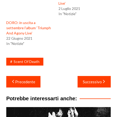
Live’
2 Luglio 2021
In "Notizie"
DORO: in uscita a
settembre l’album ‘Triumph
And Agony Live’
22 Giugno 2021
In "Notizie"
Scent Of Death
Navigazione
Precedente
Successivo
articoli
Potrebbe interessarti anche: