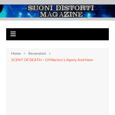
Salta
al
Suoni Distorti
Musica Rock, Metal, Punk e varie sonorità alternative
contenuto
Magazine
Home
Recensioni
SCENT OF DEATH – Of Martyrs’s Agony And Hate