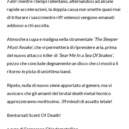
Fate’
: mentre i tempi rallentano, alternandosi ad alcune
rapide accelerazioni, la doppia cassa non smette quasi mai
di triturare i sassi mentre riff velenosi vengono emanati
addosso a chi ascolta.
Atmosfera cupa e maligna nella strumentale
‘The Sleeper
Must Awake’
, che vi permetterà di riprendere aria, prima
del nuovo attacco killer di
‘Sear Me In a Sea Of Snakes’
,
pezzo che conclude degnamente un disco che ci mostra il
ritorno in pista di un’ottima band.
Ripeto, nulla di nuovo viene apportato al genere, ma vi
assicuro che gli amanti del brutal death metal tecnico
apprezzeranno moltissimo. 39 minuti di assalto letale!
Bentornati Scent Of Death!
a cura di Francesco Chiodometallico