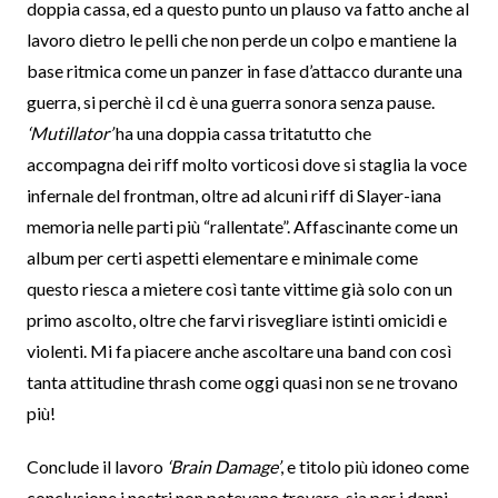
doppia cassa, ed a questo punto un plauso va fatto anche al
lavoro dietro le pelli che non perde un colpo e mantiene la
base ritmica come un panzer in fase d’attacco durante una
guerra, si perchè il cd è una guerra sonora senza pause.
‘Mutillator’
ha una doppia cassa tritatutto che
accompagna dei riff molto vorticosi dove si staglia la voce
infernale del frontman, oltre ad alcuni riff di Slayer-iana
memoria nelle parti più “rallentate”. Affascinante come un
album per certi aspetti elementare e minimale come
questo riesca a mietere così tante vittime già solo con un
primo ascolto, oltre che farvi risvegliare istinti omicidi e
violenti. Mi fa piacere anche ascoltare una band con così
tanta attitudine thrash come oggi quasi non se ne trovano
più!
Conclude il lavoro
‘Brain Damage’
, e titolo più idoneo come
conclusione i nostri non potevano trovare, sia per i danni