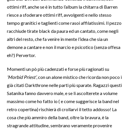
ottimi riff, anche se è in tutto l’album la chitarra di Barren
riesce a sfoderare ottimi riff, avvolgenti e nello stesso
tempo granitici e taglienti come rasoi affilatissimi. Il pezzo
racchiude tirate black da paura ed un cantato, come negli
altri del resto, che fa venire in mente l’idea che sia un
demone a cantare e non il marcio e psicotico (senza offesa
eh?) Pervertor.
Momenti un pò più cadenzati e forse più ragionati su
‘Morbid Priest’
, con un alone mistico che ricorda non poco i
già citati Darkthrone nelle parti più sparate. Ragazzi questi
Satanika fanno davvero male, e se li ascolterete a volume
massimo come ho fatto io ( e come suggerisce la band nel
retro copertina) rischierà di crollarvi il tetto addosso! La
cosa che più ammiro della band, oltre la bravura, è la
stragrande attitudine, sembrano veramente provenire