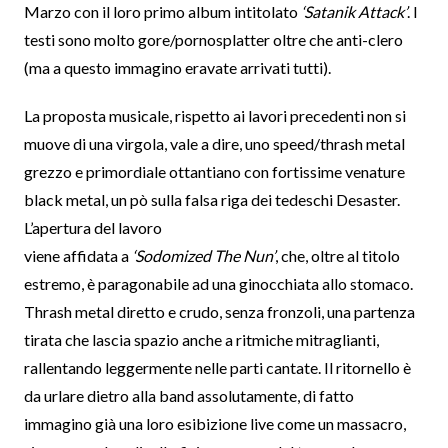
Marzo con il loro primo album intitolato
‘Satanik Attack’
. I
testi sono molto gore/pornosplatter oltre che anti-clero
(ma a questo immagino eravate arrivati tutti).
La proposta musicale, rispetto ai lavori precedenti non si
muove di una virgola, vale a dire, uno speed/thrash metal
grezzo e primordiale ottantiano con fortissime venature
black metal, un pò sulla falsa riga dei tedeschi Desaster.
L’apertura del lavoro
viene affidata a
‘Sodomized The Nun’
, che, oltre al titolo
estremo, è paragonabile ad una ginocchiata allo stomaco.
Thrash metal diretto e crudo, senza fronzoli, una partenza
tirata che lascia spazio anche a ritmiche mitraglianti,
rallentando leggermente nelle parti cantate. Il ritornello è
da urlare dietro alla band assolutamente, di fatto
immagino già una loro esibizione live come un massacro,