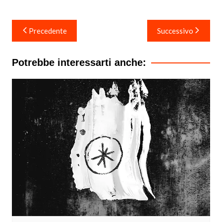
Navigazione
Precedente
Successivo
articoli
Potrebbe interessarti anche: