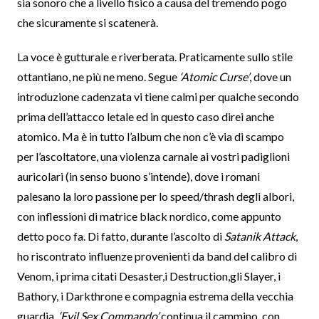
sia sonoro che a livello fisico a causa del tremendo pogo
che sicuramente si scatenerà.
La voce è gutturale e riverberata. Praticamente sullo stile
ottantiano, ne più ne meno. Segue
‘Atomic Curse’
, dove un
introduzione cadenzata vi tiene calmi per qualche secondo
prima dell’attacco letale ed in questo caso direi anche
atomico. Ma è in tutto l’album che non c’è via di scampo
per l’ascoltatore, una violenza carnale ai vostri padiglioni
auricolari (in senso buono s’intende), dove i romani
palesano la loro passione per lo speed/thrash degli albori,
con inflessioni di matrice black nordico, come appunto
detto poco fa. Di fatto, durante l’ascolto di
Satanik Attack
,
ho riscontrato influenze provenienti da band del calibro di
Venom, i prima citati Desaster,i Destruction,gli Slayer, i
Bathory, i Darkthrone e compagnia estrema della vecchia
guardia.
‘Evil Sex Commando’
continua il cammino, con