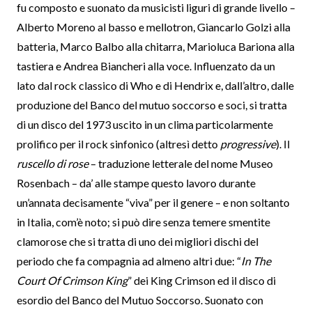
fu composto e suonato da musicisti liguri di grande livello –
Alberto Moreno al basso e mellotron, Giancarlo Golzi alla
batteria, Marco Balbo alla chitarra, Marioluca Bariona alla
tastiera e Andrea Biancheri alla voce. Influenzato da un
lato dal rock classico di Who e di Hendrix e, dall’altro, dalle
produzione del Banco del mutuo soccorso e soci, si tratta
di un disco del 1973 uscito in un clima particolarmente
prolifico per il rock sinfonico (altresì detto
progressive
). Il
ruscello di rose
– traduzione letterale del nome Museo
Rosenbach – da’ alle stampe questo lavoro durante
un’annata decisamente “viva” per il genere – e non soltanto
in Italia, com’è noto; si può dire senza temere smentite
clamorose che si tratta di uno dei migliori dischi del
periodo che fa compagnia ad almeno altri due: “
In The
Court Of Crimson King
” dei King Crimson ed il disco di
esordio del Banco del Mutuo Soccorso. Suonato con