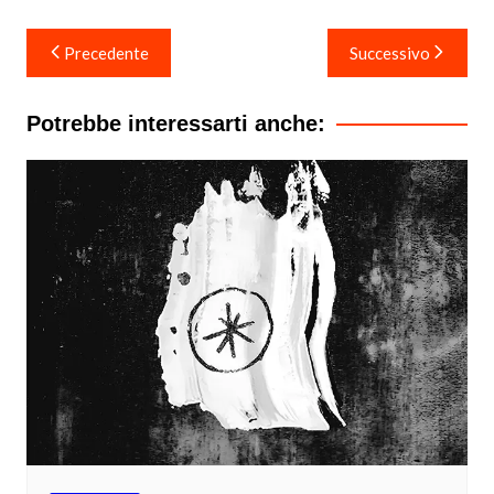
Navigazione
Precedente
Successivo
articoli
Potrebbe interessarti anche: