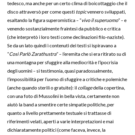
tedesco, ma anche per un certo clima di boicottaggio che il
disco attraversò per come questi
topic
vennero sviluppati,
esaltando la figura superomistica – “
vivo il superuomo
” – e
venendo sostanzialmente fraintesi da pubblico e critica
(che interpretò i loro testi come declinazioni filo-naziste).
Se da un lato quindi i contenuti dei testi si ispiravano a
“
Così Parlò Zarathustra
” – l’eremita che si era ritirato su di
una montagna per sfuggire alla mediocrità e l’ipocrisia
degli uomini – si testimonia, quasi paradossalmente,
l’impossibilità per l’uomo di sfuggire a critiche e polemiche
(anche quando sterili o gratuite): il
collage
della copertina,
con una foto di Mussolini in bella vista, certamente non
aiutò la band a smentire certe simpatie politiche, per
quanto a livello prettamente testuale si trattasse di
riferimenti velati, aperti a varie interpretazioni e mai
dichiaratamente politici (come faceva, invece, la