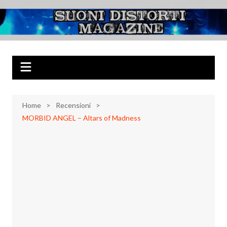
Salta
al
Suoni Distorti
Musica Rock, Metal, Punk e varie sonorità alternative
contenuto
Magazine
Home
Recensioni
MORBID ANGEL – Altars of Madness