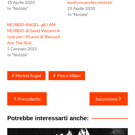
18 Aprile 2020
bevitore professionista”
In "Notizie"
23 Aprile 2020
In "Notizie"
MORBID ANGEL: gli I AM
MORBID di David Vincent in
tour per i 30 anni di ‘Blessed
Are The Sick’
5 Gennaio 2021
In "Notizie"
Morbid Angel
Pietre Miliari
Navigazione
Precedente
Successivo
articoli
Potrebbe interessarti anche: