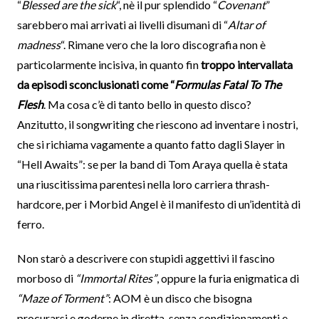
“
Blessed are the sick
“, nè il pur splendido “
Covenant
”
sarebbero mai arrivati ai livelli disumani di “
Altar of
madness
“. Rimane vero che la loro discografia non è
particolarmente incisiva, in quanto fin
troppo intervallata
da episodi sconclusionati come “
Formulas Fatal To The
Flesh
. Ma cosa c’è di tanto bello in questo disco?
Anzitutto, il songwriting che riescono ad inventare i nostri,
che si richiama vagamente a quanto fatto dagli Slayer in
“Hell Awaits”: se per la band di Tom Araya quella è stata
una riuscitissima parentesi nella loro carriera thrash-
hardcore, per i Morbid Angel è il manifesto di un’identità di
ferro.
Non starò a descrivere con stupidi aggettivi il fascino
morboso di
“Immortal Rites”
, oppure la furia enigmatica di
“Maze of Torment”
: AOM è un disco che bisogna
procurarsi e goderne in diretta, senza condizionamenti e