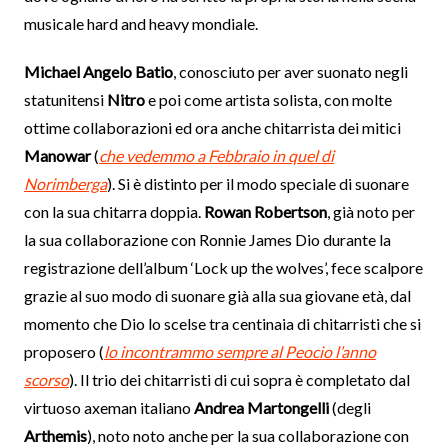
musicale hard and heavy mondiale.
Michael Angelo Batio
, conosciuto per aver suonato negli
statunitensi
Nitro
e poi come artista solista, con molte
ottime collaborazioni ed ora anche chitarrista dei mitici
Manowar
(
che vedemmo a Febbraio in quel di
Norimberga
). Si è distinto per il modo speciale di suonare
con la sua chitarra doppia.
Rowan Robertson
, già noto per
la sua collaborazione con Ronnie James Dio durante la
registrazione dell’album ‘Lock up the wolves’, fece scalpore
grazie al suo modo di suonare già alla sua giovane età, dal
momento che Dio lo scelse tra centinaia di chitarristi che si
proposero (
lo incontrammo sempre al Peocio l’anno
scorso
). Il trio dei chitarristi di cui sopra è completato dal
virtuoso axeman italiano
Andrea Martongelli
(degli
Arthemis
), noto noto anche per la sua collaborazione con