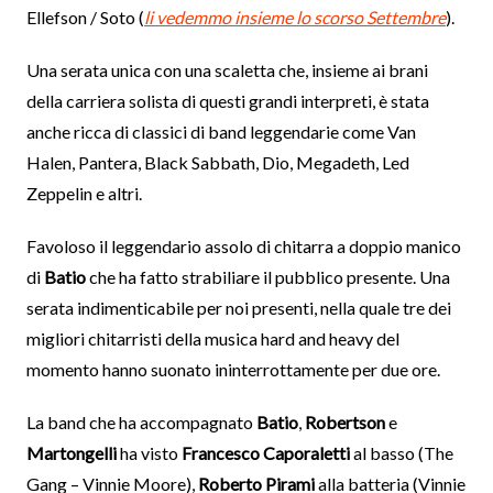
Ellefson / Soto (
li vedemmo insieme lo scorso Settembre
).
Una serata unica con una scaletta che, insieme ai brani
della carriera solista di questi grandi interpreti, è stata
anche ricca di classici di band leggendarie come Van
Halen, Pantera, Black Sabbath, Dio, Megadeth, Led
Zeppelin e altri.
Favoloso il leggendario assolo di chitarra a doppio manico
di
Batio
che ha fatto strabiliare il pubblico presente. Una
serata indimenticabile per noi presenti, nella quale tre dei
migliori chitarristi della musica hard and heavy del
momento hanno suonato ininterrottamente per due ore.
La band che ha accompagnato
Batio
,
Robertson
e
Martongelli
ha visto
Francesco Caporaletti
al basso (The
Gang – Vinnie Moore),
Roberto Pirami
alla batteria (Vinnie