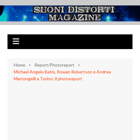
Salta
al
Suoni Distorti
Musica Rock, Metal, Punk e varie sonorità alternative
contenuto
Magazine
Home
Report/Photoreport
Michael Angelo Batio, Rowan Robertson e Andrea
Martongelli a Torino: il photoreport