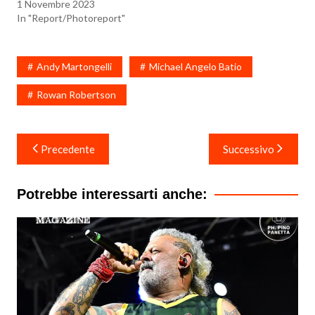
1 Novembre 2023
In "Report/Photoreport"
Andy Martongelli
Michael Angelo Batio
Rowan Robertson
Navigazione
Precedente
Successivo
articoli
Potrebbe interessarti anche: