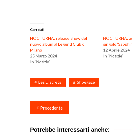
Correlati
NOCTURNA: release show del
NOCTURNA: asc
nuovo album al Legend Club di
singolo ‘Sapphir
Milano
12 Aprile 2024
25 Marzo 2024
In "Notizie"
In "Notizie"
Les Discrets
Shoegaze
Navigazione
Precedente
articoli
Potrebbe interessarti anche: