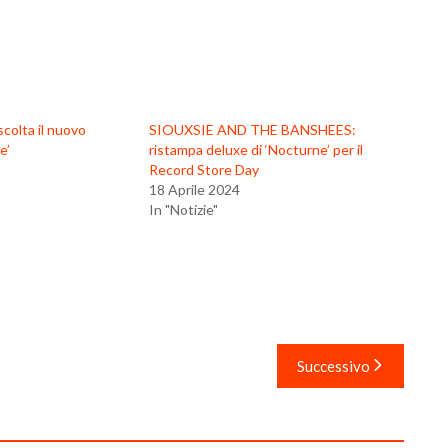
olta il nuovo
SIOUXSIE AND THE BANSHEES:
e’
ristampa deluxe di ‘Nocturne’ per il
Record Store Day
18 Aprile 2024
In "Notizie"
Successivo