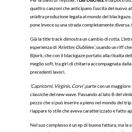
quattro canzoni che anticipano l’uscita del nuovo a
un’altra produzione legata al mondo del blackgaze, u
pone invece su una strada completamente diversa, ta
Già la title track dimostra un cambio di rotta. L’intr
esperienza di
‘Ariettes Oubliées’
, usando un riff ch
Bjiork, che con il blackgaze portato alla ribalta del
meglio soft, tra giri di chitarra accompagnata dalla
precedenti lavori.
‘Capricorni, Virginis, Corvi’
, parte con un maggiore 
classiche del new wave. Passando al lato B del vinil
pezzo che si può inserire a pieno nel mondo del trip 
riappare lo stile che aveva caratterizzato e fatto a
Nel suo complesso è un ep di buona fattura, ma la sce