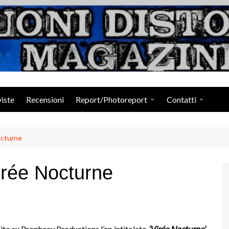
Suoni Distorti Ma
viste
Recensioni
Report/Photoreport
Contatti
Photogallery da Facebook
Staff
octurne
rée Nocturne
cito su Prophecy Productions l’ep intitolato
‘Virée Nocturne’
,