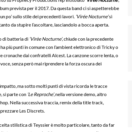
lbum prevista per il 2017. Da questa band ci si aspetterebbe
n po’ sullo stile dei precedenti lavori.
‘Virée Nocturne’
si
nto da stupire l’ascoltare, lasciandolo a bocca aperta.
o di batteria di
‘Virèe Nocturne’
, chiude con la precedente
e ha più punti in comune con l’ambient elettronico di Tricky o
le cronache dai confratelli Alcest. La canzone scorre lenta, o
 voce, senza però mai riprendere la forza oscura dei
impatto, ma sotto molti punti di vista ricorda le tracce
e, si parte con
‘Le Reproche’
, nella versione demo, altro
hop. Nella successiva traccia, remix della title track,
pprezzare Les Discrets.
lta stilistica di Teyssier è molto particolare, tanto da far