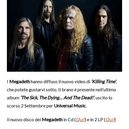
I
Megadeth
hanno diffuso il nuovo video di
‘Killing Time’
,
che potete gustarvi sotto. Il brano è presente nell’ultimo
album
‘The Sick, The Dying… And The Dead!’
, uscito lo
scorso 2 Settembre per
Universal Music
.
Il nuovo disco dei
Megadeth
in Cd (
Qui!
) e in 2 LP (
Qui!
)