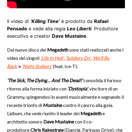
Il video di
‘Killing Time’
è prodotto da
Rafael
Pensado
e vede alla regia
Leo Liberti
. Produttore
esecutivo e creator
Dave Mustaine
.
Dal nuovo disco dei
Megadeth
sono stati realizzati anche i
video dei singoli
‘Life In Hell’
,
‘Soldiers On’
,
‘We’ll Be
Back’
e
‘Night Stalkers’
(feat. Ice-T).
‘The Sick, The Dying… And The Dead!’
consolida il furioso
ritorno alla forma iniziato con
‘Dystopia’
, vincitore di un
Grammy, spingendosi in avanti musicalmente e segnando il
recente trionfo di
Mustaine
contro il cancro alla gola.
L’album, che vede riunito il leader dei
Megadeth
e
architetto sonoro
Dave Mustaine
con il co-
produttore
Chris Rakestraw
(Danzig, Parkway Drive), che