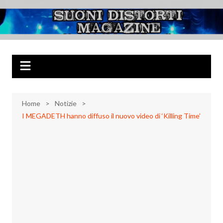
Salta
al
Suoni Distorti
Musica Rock, Metal, Punk e varie sonorità alternative
contenuto
Magazine
Home
Notizie
I MEGADETH hanno diffuso il nuovo video di ‘Killing Time’