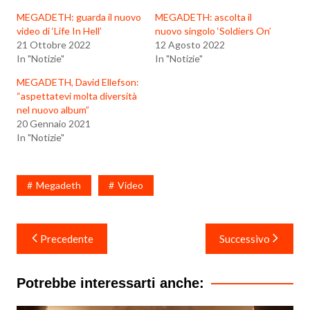
MEGADETH: guarda il nuovo
MEGADETH: ascolta il
video di ‘Life In Hell’
nuovo singolo ‘Soldiers On’
21 Ottobre 2022
12 Agosto 2022
In "Notizie"
In "Notizie"
MEGADETH, David Ellefson:
“aspettatevi molta diversità
nel nuovo album”
20 Gennaio 2021
In "Notizie"
Megadeth
Video
Navigazione
Precedente
Successivo
articoli
Potrebbe interessarti anche: