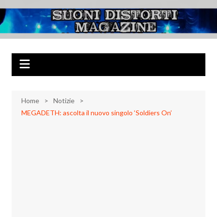
Salta
al
Suoni Distorti
Musica Rock, Metal, Punk e varie sonorità alternative
contenuto
Magazine
Home
Notizie
MEGADETH: ascolta il nuovo singolo ‘Soldiers On’