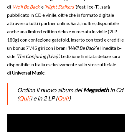
di
‘We’ll Be Back’
e
‘Night Stalkers’
(feat. Ice-T), sarà
pubblicato in CD e vinile, oltre che in formato digitale
attraverso tutti i partner online. Sarà, inoltre, disponibile
anche una limited edition deluxe numerata in vinile (2LP
180g) con confezione gatefold, inserto con testi e crediti e
un bonus 7”/45 giri con i brani
‘We’ll Be Back’
e l’inedita b-
side
‘The Conjuring (Live)’
. L’edizione limitata deluxe sarà
disponibile in Italia esclusivamente sullo store ufficiale
di
Universal Music
.
Ordina il nuovo album dei
Megadeth
in Cd
(
Qui!
) e in 2 LP (
Qui!
)