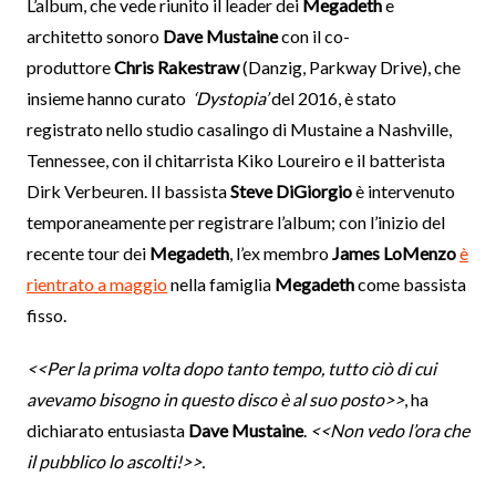
L’album, che vede riunito il leader dei
Megadeth
e
architetto sonoro
Dave Mustaine
con il co-
produttore
Chris Rakestraw
(Danzig, Parkway Drive), che
insieme hanno curato
‘Dystopia’
del 2016, è stato
registrato nello studio casalingo di Mustaine a Nashville,
Tennessee, con il chitarrista Kiko Loureiro e il batterista
Dirk Verbeuren. Il bassista
Steve DiGiorgio
è intervenuto
temporaneamente per registrare l’album; con l’inizio del
recente tour dei
Megadeth
, l’ex membro
James LoMenzo
è
rientrato a maggio
nella famiglia
Megadeth
come bassista
fisso.
<<Per la prima volta dopo tanto tempo, tutto ciò di cui
avevamo bisogno in questo disco è al suo posto>>
, ha
dichiarato entusiasta
Dave Mustaine
.
<<Non vedo l’ora che
il pubblico lo ascolti!>>.