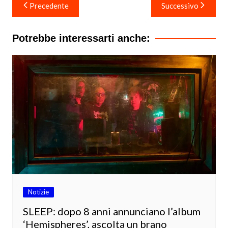
Navigazione
Precedente
Successivo
articoli
Potrebbe interessarti anche:
Notizie
SLEEP: dopo 8 anni annunciano l’album
‘Hemispheres’, ascolta un brano