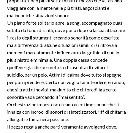
proposta. Poco più di sette minuti e mezzo che vi faranno
viaggiare con la mente nelle più tristi, angoscianti e
malinconiche situazioni sonore.
Un piano forte solitario apre la song, accompagnato quasi
subito da fondi di sinth, dove poco dopo si lascia attaccare
il resto degli strumenti creando sonorità come descritte,
ma a differenza di alcune situazioni simili, ci si ritrova a
momenti marcatamente influenzate dal gothic, di quello
più sinistro e minimale. Una doppia cassa concede
quell’energia che permette a chi ascolta di evitare il
suicidio, per un pelo. Attimi di calma dove tutto si spegne
per poi riprendere. Certo non voglio far intendere, errando,
che si tratti di novità, ma dubito che chi prediliga certe
sonorità vada cercando il “mai sentito”.
Orchestrazioni maestose creano un ottimo sound che si
innalza con incroci di sonori di sintetizzatori, riff di chitarra
allungati e tanta nera passione.
Il pezzo regala anche parti veramente avvolgenti dove,