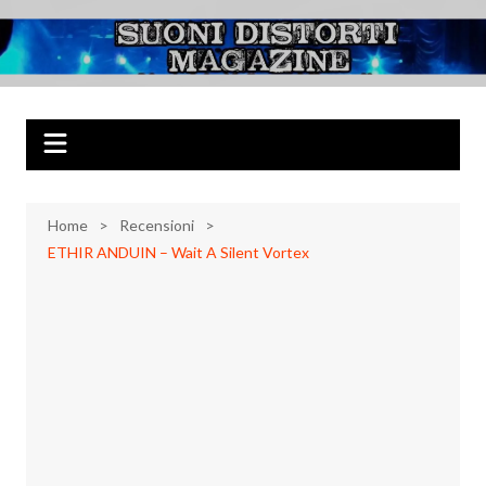
Salta
al
Suoni Distorti
Musica Rock, Metal, Punk e varie sonorità alternative
contenuto
Magazine
Home
Recensioni
ETHIR ANDUIN – Wait A Silent Vortex