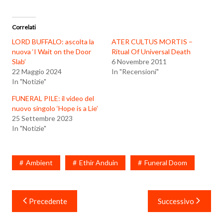
Correlati
LORD BUFFALO: ascolta la
ATER CULTUS MORTIS –
nuova ‘I Wait on the Door
Ritual Of Universal Death
Slab’
6 Novembre 2011
22 Maggio 2024
In "Recensioni"
In "Notizie"
FUNERAL PILE: il video del
nuovo singolo ‘Hope is a Lie’
25 Settembre 2023
In "Notizie"
Ambient
Ethir Anduin
Funeral Doom
Navigazione
Precedente
Successivo
articoli