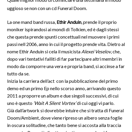
uggioso se non con un cd Funeral Doom.
La one mand band russa,
Ethir Anduin
, prende il proprio
moniker ispirandosi ai mondi di Tolkien, ed è dagli stessi
che questa prende spunti concettuali nel muovere i primi
passi nell 2006, anno in cui il progetto prende vita. Dietro al
nome Ethir Anduin si cela il musicista
Alexei Veselov
, che,
dopo vari tentativi falliti di far partecipare altri membri in
modo da comporre una vera e propria band, si accinse a far
tutto da se.
Inizia la carriera dell’act con la pubblicazione del
primo
demo ed un primo Ep nello scorso anno, arrivando questo
2011 a proporre un album e due singoli successivi, di cui
uno è questo
‘Wait A Silent Vortex’
di cui oggi vi parlo.
Già dall’artwork si dovrebbe intuire che si tratta di Funeral
Doom/Ambient, dove viene ripreso un albero senza foglie
in oscura solitudine, che tanto bene si accosta alla traccia