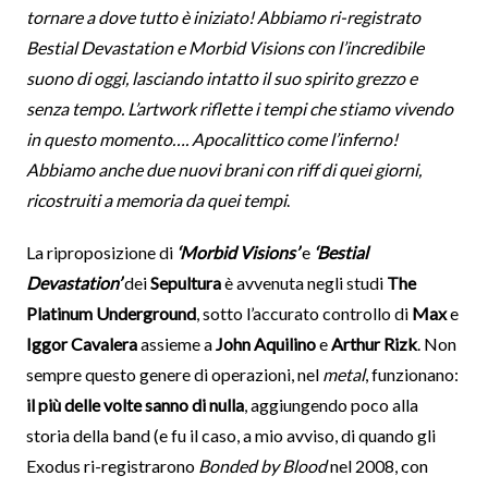
tornare a dove tutto è iniziato! Abbiamo ri-registrato
Bestial Devastation e Morbid Visions con l’incredibile
suono di oggi, lasciando intatto il suo spirito grezzo e
senza tempo. L’artwork riflette i tempi che stiamo vivendo
in questo momento…. Apocalittico come l’inferno!
Abbiamo anche due nuovi brani con riff di quei giorni,
ricostruiti a memoria da quei tempi
.
La riproposizione di
‘Morbid Visions’
e
‘Bestial
Devastation’
dei
Sepultura
è avvenuta negli studi
The
Platinum Underground
, sotto l’accurato controllo di
Max
e
Iggor Cavalera
assieme a
John Aquilino
e
Arthur Rizk
. Non
sempre questo genere di operazioni, nel
metal
, funzionano:
il più delle volte sanno di nulla
, aggiungendo poco alla
storia della band (e fu il caso, a mio avviso, di quando gli
Exodus ri-registrarono
Bonded by Blood
nel 2008, con