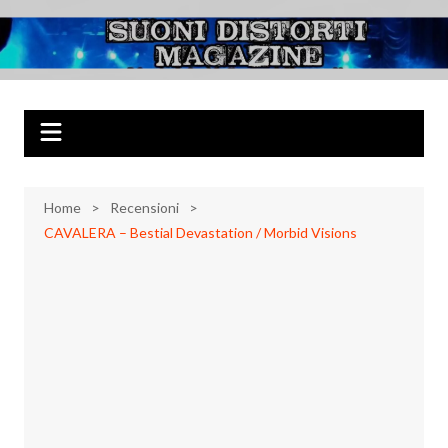
Salta
al
Suoni Distorti
Musica Rock, Metal, Punk e varie sonorità alternative
contenuto
Magazine
Home
Recensioni
CAVALERA – Bestial Devastation / Morbid Visions