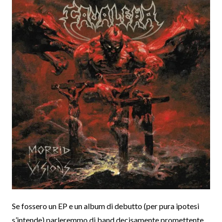
Se fossero un EP e un album di debutto (per pura ipotesi
s’intende) parleremmo di band decisamente promettente,