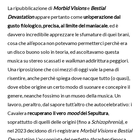
La ripubblicazione di
Morbid Visions
e
Bestial
Devastation
appare pertanto come
un’operazione dal
gusto filologico, precisa, al limite del maniacale
, ed è
davvero incredibile apprezzare le sfumature di quei brani,
cosa che all’epoca non potevamo permetterci perchè era
un disco buono solo in teoria, ed ascoltavamo questa
musica su stereo scassati e
walkman
addirittura peggiori.
Una riprosizione che coi mezzi di oggi vale la pena di
risentire, anche perchè spiega dove nacque tutto (o quasi),
dove ebbe origine un certo modo di suonare e concepire il
genere, neanche fossimo in un museo della musica. Un
lavoro, peraltro, dal sapore tutt’altro che autocelebrativo: i
Cavalera
recuperano il vero
mood
dei Sepultura
,
soprattutto di quelli delle origini (fino a
Schizophrenia
), e
nel 2023 decidono di ri-registrare
Morbid Visions
e
Bestial
Devastation
. L’accoppiata del perfetto
thrasher
d’epoca,