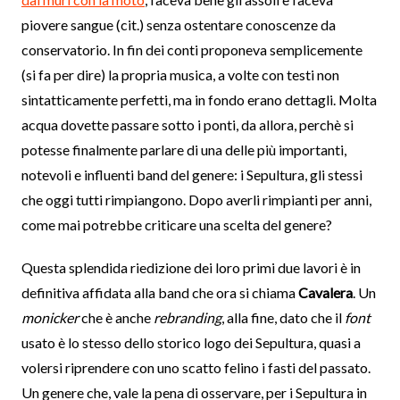
piovere sangue (cit.) senza ostentare conoscenze da
conservatorio. In fin dei conti proponeva semplicemente
(si fa per dire) la propria musica, a volte con testi non
sintatticamente perfetti, ma in fondo erano dettagli. Molta
acqua dovette passare sotto i ponti, da allora, perchè si
potesse finalmente parlare di una delle più importanti,
notevoli e influenti band del genere: i Sepultura, gli stessi
che oggi tutti rimpiangono. Dopo averli rimpianti per anni,
come mai potrebbe criticare una scelta del genere?
Questa splendida riedizione dei loro primi due lavori è in
definitiva affidata alla band che ora si chiama
Cavalera
. Un
monicker
che è anche
rebranding
, alla fine, dato che il
font
usato è lo stesso dello storico logo dei Sepultura, quasi a
volersi riprendere con uno scatto felino i fasti del passato.
Un genere che, vale la pena di osservare, per i Sepultura in