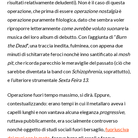
risultati relativamente deludenti). Non è il caso di questa
operazione, che prima di essere
operazione nostalgia
è
operazione puramente filologica, dato che sembra voler
riproporre letteramnente
come avrebbe voluto suonare
la
musica del loro album di debutto. Con l’aggiunta di “
Burn
the Dead
“, una traccia inedita, fulminea, con appena due
minuti di schitarrate feroci nonchè inno santificato al
mosh
pit
, che ricorda parecchio le meraviglie del passato (ciò che
sarebbe diventata la band con
Schizophrenia
, soprattutto),
e l’ulteriore strumentale
Sexta Feira 13
.
Operazione fuori tempo massimo, si dirà. Eppure,
contestualizzando: erano tempi in cui il metallaro aveva i
capelli lunghi e non vantava alcuna eleganza
progressive
,
ruttava pubblicamente, era socialmente controverso
nonchè oggetto di studi sociali fuori bersaglio,
fuoriusciva
dai muri con la moto
, faceva bene gli assoli e faceva