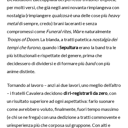
per molti versi, che già negli anni novanta rimpiangeva con
nostalgia (rimpiangere
qualcosa
è una delle cose più
heavy
metal
di sempre, credo) brani laceranti e senza
compromessi come
Funeral rites, War
e naturalmente
Troops of Doom
. La blanda, a tratti patetica
nostalgia dei
tempi che furono
, quando i
Sepultura
erano la band tra le
più istituzionali e rispettate del genere, prima che
decidessero di dividersi e di formare più
band
con più
anime distinte.
Tornando al lavoro – anzi ai due lavori, uno meglio dell’altro
– i fratelli Cavalera decidono
di ri-registrarli da zero
, con
un risultato superiore ad ogni aspettativa: farlo suonare
come avrebbero voluto, finalmente, fuori tempo massimo
(e chi se ne frega) con una dedizione a tratti commovente e
un’esperienza più che corposa sul gruppone. Con alti e