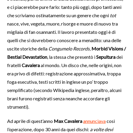
e ci piacerebbe pure farlo: tanto più oggi, dopo tanti anni
che scriviamo ostinatamente su un genere che ogni
tot
nasce, vive, vegeta, muore, risorge e muore di nuovo tra
migliaia di fan osannanti. Il lavoro presentato oggi è di
quelli che si dovrebbero conoscere a menadito: una delle
uscite storiche della
Congumelo Records
,
Morbid Visions /
Bestial Devastation
, la stessa che presentò i
Sepultura
dei
fratelli
Cavalera
al mondo. Un disco che, nelle origini, non
era privo di difetti: registrazione approssimativa, troppa
foga esecutiva, testi scritti in inglese un po’ troppo
semplificato (secondo Wikipedia inglese, peraltro, alcuni
brani furono registrati senza neanche accordare gli
strumenti).
Ad aprile di quest’anno
Max Cavalera
annunciava
così
l’operazione, dopo 30 anni da quei dischi:
a volte devi