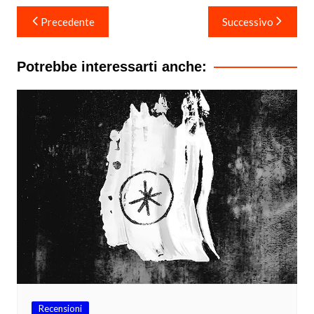
Navigazione
Precedente
Successivo
articoli
Potrebbe interessarti anche:
Recensioni