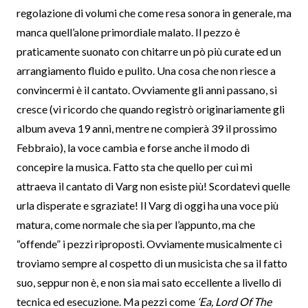
regolazione di volumi che come resa sonora in generale, ma
manca quell’alone primordiale malato. Il pezzo è
praticamente suonato con chitarre un pò più curate ed un
arrangiamento fluido e pulito. Una cosa che non riesce a
convincermi è il cantato. Ovviamente gli anni passano, si
cresce (vi ricordo che quando registrò originariamente gli
album aveva 19 anni, mentre ne compierà 39 il prossimo
Febbraio), la voce cambia e forse anche il modo di
concepire la musica. Fatto sta che quello per cui mi
attraeva il cantato di Varg non esiste più! Scordatevi quelle
urla disperate e sgraziate! Il Varg di oggi ha una voce più
matura, come normale che sia per l’appunto, ma che
“offende” i pezzi riproposti. Ovviamente musicalmente ci
troviamo sempre al cospetto di un musicista che sa il fatto
suo, seppur non è, e non sia mai sato eccellente a livello di
tecnica ed esecuzione. Ma pezzi come
‘Ea, Lord Of The