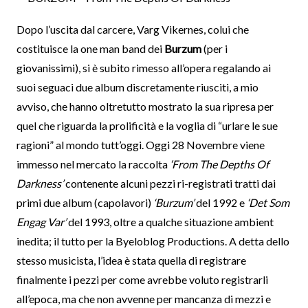
Dopo l’uscita dal carcere, Varg Vikernes, colui che
costituisce la one man band dei
Burzum
(per i
giovanissimi), si è subito rimesso all’opera regalando ai
suoi seguaci due album discretamente riusciti, a mio
avviso, che hanno oltretutto mostrato la sua ripresa per
quel che riguarda la prolificità e la voglia di “urlare le sue
ragioni” al mondo tutt’oggi. Oggi 28 Novembre viene
immesso nel mercato la raccolta
‘From The Depths Of
Darkness’
contenente alcuni pezzi ri-registrati tratti dai
primi due album (capolavori)
‘Burzum’
del 1992 e
‘Det Som
Engag Var’
del 1993, oltre a qualche situazione ambient
inedita;
il tutto per la Byeloblog Productions. A detta dello
stesso musicista, l’idea è stata quella di registrare
finalmente i pezzi per come avrebbe voluto registrarli
all’epoca, ma che non avvenne per mancanza di mezzi e