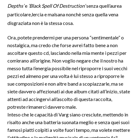
Depths’
e
‘Black Spell Of Destruction’
senza quell’aurea
particolare,lercia e malsana nonchè senza quella vena
disgraziata non è la stessa cosa.
Ora, potete prendermi per una persona “sentimentale” o
nostalgica, ma credo che forse avrei fatto bene a non
ascoltare questo cd, lasciando nella mia mente i pezzi per
com’erano all’origine. Non voglio negare che il nostro ha
messo tutta l’energia possibile nel riproporre i suoi vecchi
pezzi ed almeno per una volta è lui stesso a riproporre le
sue composizioni e non altre band a scopiazzarle, ma se
siete davvero affezionati ai due album citati all’inizio, state
attenti ad accingervi all’ascolto di questa raccolta,
potreste rimanerci davvero male.
Inteso che le capacità di Varg siano cresciute, mettendo in
risalto anche una batteria suonata meglio e senza quei suoi
famosi piatti colpiti a volte fuori tempo, ma volete mettere
l’attitudine e la malignità musicale di un ventennio fa?