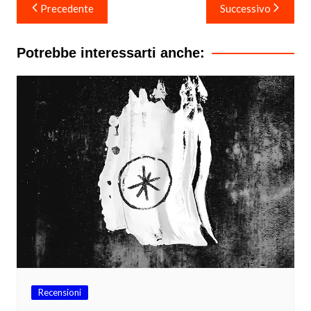
Navigazione
Precedente
Successivo
articoli
Potrebbe interessarti anche:
Recensioni