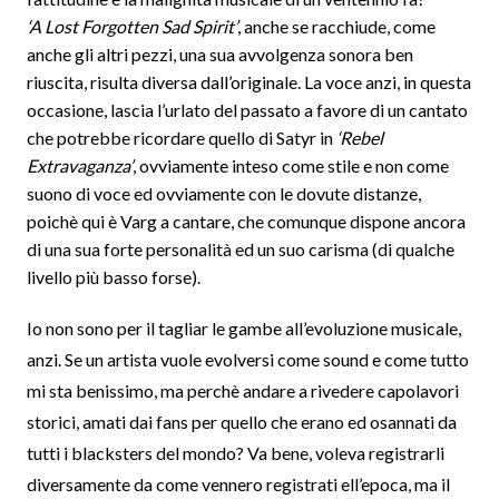
‘A Lost Forgotten Sad Spirit’
, anche se racchiude, come
anche gli altri pezzi, una sua avvolgenza sonora ben
riuscita, risulta diversa dall’originale. La voce anzi, in questa
occasione, lascia l’urlato del passato a favore di un cantato
che potrebbe ricordare quello di Satyr in
‘Rebel
Extravaganza’
, ovviamente inteso come stile e non come
suono di voce ed ovviamente con le dovute distanze,
poichè qui è Varg a cantare, che comunque dispone ancora
di una sua forte personalità ed un suo carisma (di qualche
livello più basso forse).
Io non sono per il tagliar le gambe all’evoluzione musicale,
anzi. Se un artista vuole evolversi come sound e come tutto
mi sta benissimo, ma perchè andare a rivedere capolavori
storici, amati dai fans per quello che erano ed osannati da
tutti i blacksters del mondo? Va bene, voleva registrarli
diversamente da come vennero registrati ell’epoca, ma il