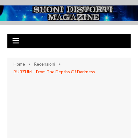
Salta
al
Suoni Distorti
Musica Rock, Metal, Punk e varie sonorità alternative
contenuto
Magazine
Home
Recensioni
BURZUM – From The Depths Of Darkness