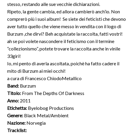
stesso, restando alle sue vecchie dichiarazioni.
Ripeto, la gente cambia, ed allora cambierò anch’io. Non
comprerò più i suoi album! Se siete dei feticisti che devono
aver tutto quello che viene messo in vendita con il logo di
Burzum ,che dirvi? Beh acquistate la raccolta, fatti vostri!
ah se poi volete nascondere il feticismo con il termine
“collezionismo”, potete trovare la raccolta anche in vinile
33giri!
Io, mi pento di averla ascoltata, poichè ha fatto cadere il
mito di Burzum ai miei occhi!
a cura di Francesco ChiodoMetallico
Band:
Burzum
Titolo:
From The Depths Of Darkness
Anno:
2011
Etichetta:
Byelobog Productions
Genere:
Black Metal/Ambient
Nazione:
Norvegia
Tracklist: