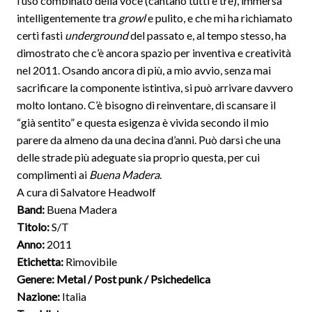
l’uso combinato della voce (cantano tutti e tre), immersa
intelligentemente tra
growl
e pulito, e che mi ha richiamato
certi fasti
underground
del passato e, al tempo stesso, ha
dimostrato che c’è ancora spazio per inventiva e creatività
nel 2011. Osando ancora di più, a mio avvio, senza mai
sacrificare la componente istintiva, si può arrivare davvero
molto lontano. C’è bisogno di reinventare, di scansare il
“già sentito” e questa esigenza è vivida secondo il mio
parere da almeno da una decina d’anni. Può darsi che una
delle strade più adeguate sia proprio questa, per cui
complimenti ai
Buena Madera
.
A cura di Salvatore Headwolf
Band:
Buena Madera
Titolo:
S/T
Anno:
2011
Etichetta:
Rimovibile
Genere:
Metal / Post punk / Psichedelica
Nazione:
Italia