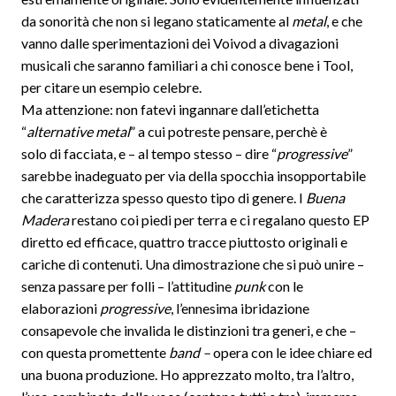
da sonorità che non si legano staticamente al
metal
, e che
vanno dalle sperimentazioni dei Voivod a divagazioni
musicali che saranno familiari a chi conosce bene i Tool,
per citare un esempio celebre.
Ma attenzione: non fatevi ingannare dall’etichetta
“
alternative metal
” a cui potreste pensare, perchè è
solo di facciata, e – al tempo stesso – dire “
progressive
”
sarebbe inadeguato per via della spocchia insopportabile
che caratterizza spesso questo tipo di genere. I
Buena
Madera
restano coi piedi per terra e ci regalano questo EP
diretto ed efficace, quattro tracce piuttosto originali e
cariche di contenuti. Una dimostrazione che si può unire –
senza passare per folli – l’attitudine
punk
con le
elaborazioni
progressive
, l’ennesima ibridazione
consapevole che invalida le distinzioni tra generi, e che –
con questa promettente
band –
opera con le idee chiare ed
una buona produzione. Ho apprezzato molto, tra l’altro,