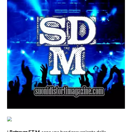
I
Betrayer F.T.M.
sono una band proveniente dalla