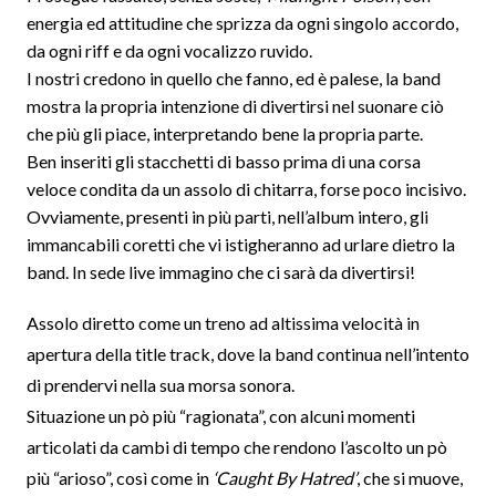
energia ed attitudine che sprizza da ogni singolo accordo,
da ogni riff e da ogni vocalizzo ruvido.
I nostri credono in quello che fanno, ed è palese, la band
mostra la propria intenzione di divertirsi nel suonare ciò
che più gli piace, interpretando bene la propria parte.
Ben inseriti gli stacchetti di basso prima di una corsa
veloce condita da un assolo di chitarra, forse poco incisivo.
Ovviamente, presenti in più parti, nell’album intero, gli
immancabili coretti che vi istigheranno ad urlare dietro la
band. In sede live immagino che ci sarà da divertirsi!
Assolo diretto come un treno ad altissima velocità in
apertura della title track, dove la band continua nell’intento
di prendervi nella sua morsa sonora.
Situazione un pò più “ragionata”, con alcuni momenti
articolati da cambi di tempo che rendono l’ascolto un pò
più “arioso”, così come in
‘Caught By Hatred’
, che si muove,