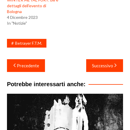
dettagli dell’evento di
Bologna
4 Dicembre 2023
In "Notizie"
Betrayer F.T.M.
Navigazione
Precedente
Successivo
articoli
Potrebbe interessarti anche: