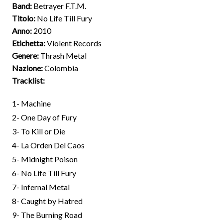
Band:
Betrayer F.T.M.
Titolo:
No Life Till Fury
Anno:
2010
Etichetta:
Violent Records
Genere:
Thrash Metal
Nazione:
Colombia
Tracklist:
1- Machine
2- One Day of Fury
3- To Kill or Die
4- La Orden Del Caos
5- Midnight Poison
6- No Life Till Fury
7- Infernal Metal
8- Caught by Hatred
9- The Burning Road