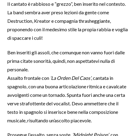
Il cantato è rabbioso e “grezzo”, ben inserito nel contesto.
La band sembra aver preso lezioni da gente come
Destruction, Kreator e compagnia thrasheggiante,
proponendo con il medesimo stile la propia rabbia e voglia
di spaccare i culi!
Ben inseriti gli assoli, che comunque non vanno fuori dalle
prima citate sonorità, quindi, non aspettatevi nulla di
personale.
Assalto frontale con
‘La Orden Del Caos’
, cantata in
spagnolo, con una buona articolazione ritmica e cavalcate
avvolgenti come un tornado. Spunta fuori anche una certa
verve strafottente del vocalist. Devo ammettere che il
testo in spagnolo si inserisce bene nella composizione
musicale, risultando un’ascolto piacevole.
Prosegue l’assalto, senza soste,
‘Midnight Poison’
, con