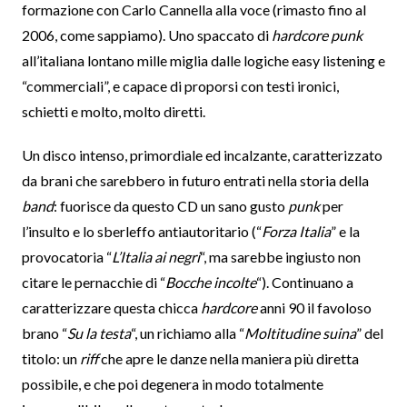
formazione con Carlo Cannella alla voce (rimasto fino al
2006, come sappiamo). Uno spaccato di
hardcore punk
all’italiana lontano mille miglia dalle logiche easy listening e
“commerciali”, e capace di proporsi con testi ironici,
schietti e molto, molto diretti.
Un disco intenso, primordiale ed incalzante, caratterizzato
da brani che sarebbero in futuro entrati nella storia della
band
: fuorisce da questo CD un sano gusto
punk
per
l’insulto e lo sberleffo antiautoritario (“
Forza Italia
” e la
provocatoria “
L’Italia ai negri
“, ma sarebbe ingiusto non
citare le pernacchie di “
Bocche incolte
“). Continuano a
caratterizzare questa chicca
hardcore
anni 90 il favoloso
brano “
Su la testa
“, un richiamo alla “
Moltitudine suina
” del
titolo: un
riff
che apre le danze nella maniera più diretta
possibile, e che poi degenera in modo totalmente