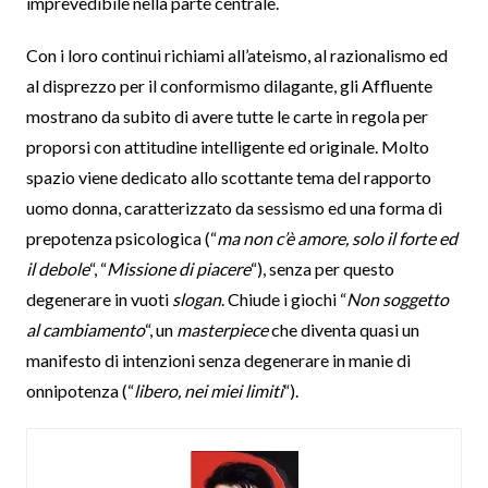
imprevedibile nella parte centrale.
Con i loro continui richiami all’ateismo, al razionalismo ed
al disprezzo per il conformismo dilagante, gli Affluente
mostrano da subito di avere tutte le carte in regola per
proporsi con attitudine intelligente ed originale. Molto
spazio viene dedicato allo scottante tema del rapporto
uomo donna, caratterizzato da sessismo ed una forma di
prepotenza psicologica (“
ma non c’è amore, solo il forte ed
il debole
“, “
Missione di piacere
“), senza per questo
degenerare in vuoti
slogan
. Chiude i giochi “
Non soggetto
al cambiamento
“, un
masterpiece
che diventa quasi un
manifesto di intenzioni senza degenerare in manie di
onnipotenza (“
libero, nei miei limiti
“).