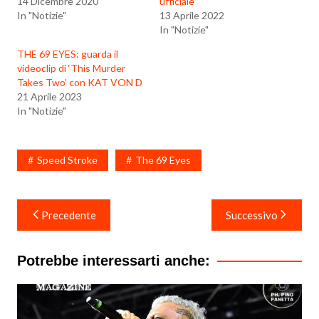
14 Dicembre 2020
ufficiale
In "Notizie"
13 Aprile 2022
In "Notizie"
THE 69 EYES: guarda il
videoclip di ‘This Murder
Takes Two’ con KAT VON D
21 Aprile 2023
In "Notizie"
Speed Stroke
The 69 Eyes
Navigazione
Precedente
Successivo
articoli
Potrebbe interessarti anche: