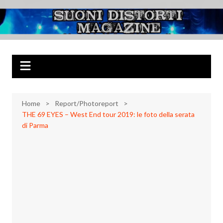
Salta
al
Suoni Distorti
Musica Rock, Metal, Punk e varie sonorità alternative
contenuto
Magazine
Home
Report/Photoreport
THE 69 EYES – West End tour 2019: le foto della serata
di Parma