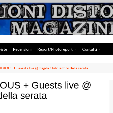
Suoni Distorti Ma
viste
Recensioni
Report/Photoreport
Contatti
Photogallery da Facebook
Staff
IOUS + Guests live @ Dagda Club: le foto della serata
US + Guests live @
della serata