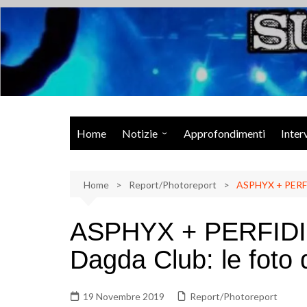
Salta
al
contenuto
Musica Rock, Metal, Punk e varie sonorità alternative
Home
Notizie
Approfondimenti
Inter
Rock Talk
Home
Eventi
Report/Photoreport
ASPHYX + PERFID
Video
ASPHYX + PERFIDIO
Libri
Dagda Club: le foto 
19 Novembre 2019
Report/Photoreport