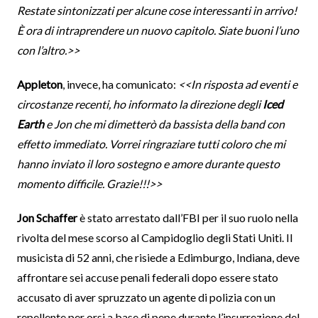
Restate sintonizzati per alcune cose interessanti in arrivo!
È ora di intraprendere un nuovo capitolo. Siate buoni l’uno
con l’altro.>>
Appleton
, invece, ha comunicato:
<<In risposta ad eventi e
circostanze recenti, ho informato la direzione degli
Iced
Earth
e Jon che mi dimetterò da bassista della band con
effetto immediato. Vorrei ringraziare tutti coloro che mi
hanno inviato il loro sostegno e amore durante questo
momento difficile. Grazie!!!>>
Jon Schaffer
è stato arrestato dall’FBI per il suo ruolo nella
rivolta del mese scorso al Campidoglio degli Stati Uniti. Il
musicista di 52 anni, che risiede a Edimburgo, Indiana, deve
affrontare sei accuse penali federali dopo essere stato
accusato di aver spruzzato un agente di polizia con un
repellente per orsi a base di pepe durante l’insurrezione del