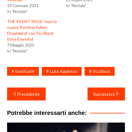
10 Gennaio 2021
In "Notizie"
In "Notizie"
THE SILENT RAGE: fuori la
nuova ‘Another Fallen
Dreamland’ con Stu Block
(Into Eternity)
7 Maggio 2023
In "Notizie"
Iced Earth
Luke Appleton
Stu Block
Navigazione
Precedente
Successivo
articoli
Potrebbe interessarti anche: