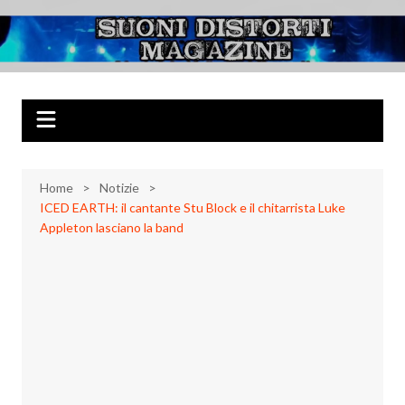
Salta
al
Suoni Distorti
Musica Rock, Metal, Punk e varie sonorità alternative
contenuto
Magazine
Home
Notizie
ICED EARTH: il cantante Stu Block e il chitarrista Luke
Appleton lasciano la band