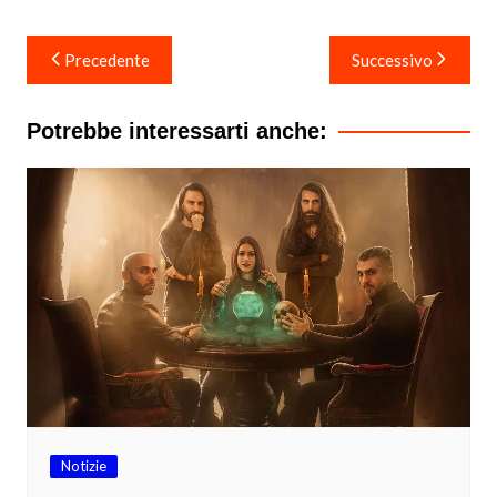
Navigazione
Precedente
Successivo
articoli
Potrebbe interessarti anche:
Notizie