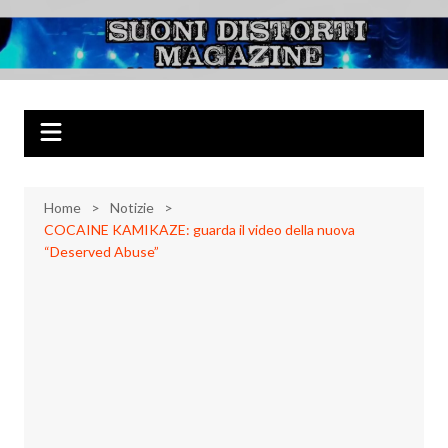
Salta
al
Suoni Distorti
Musica Rock, Metal, Punk e varie sonorità alternative
contenuto
Magazine
Home
Notizie
COCAINE KAMIKAZE: guarda il video della nuova
“Deserved Abuse”