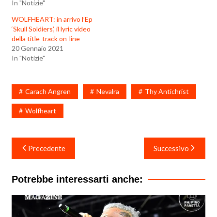
In "Notizie"
WOLFHEART: in arrivo l’Ep
‘Skull Soldiers’, il lyric video
della title-track on-line
20 Gennaio 2021
In "Notizie"
Carach Angren
Nevalra
Thy Antichrist
Wolfheart
Navigazione
Precedente
Successivo
articoli
Potrebbe interessarti anche: