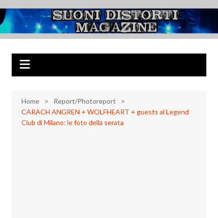
Salta
al
Suoni Distorti
Musica Rock, Metal, Punk e varie sonorità alternative
contenuto
Magazine
Home
Report/Photoreport
CARACH ANGREN + WOLFHEART + guests al Legend
Club di Milano: le foto della serata