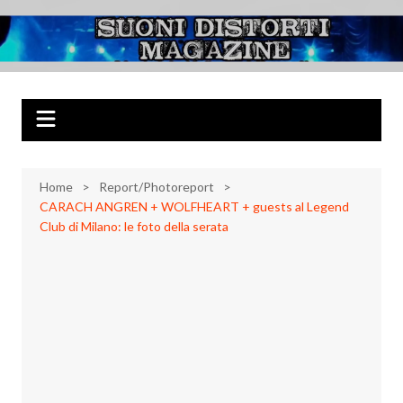
Salta
al
Suoni Distorti
Musica Rock, Metal, Punk e varie sonorità alternative
contenuto
Magazine
Home
Report/Photoreport
CARACH ANGREN + WOLFHEART + guests al Legend
Club di Milano: le foto della serata