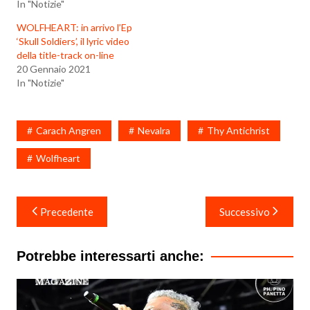
In "Notizie"
WOLFHEART: in arrivo l’Ep
‘Skull Soldiers’, il lyric video
della title-track on-line
20 Gennaio 2021
In "Notizie"
Carach Angren
Nevalra
Thy Antichrist
Wolfheart
Navigazione
Precedente
Successivo
articoli
Potrebbe interessarti anche: