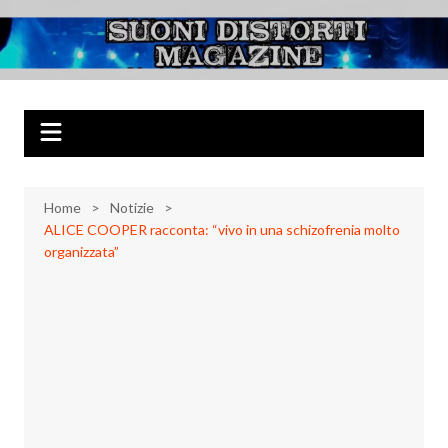
Salta
al
Suoni Distorti
Musica Rock, Metal, Punk e varie sonorità alternative
contenuto
Magazine
Home
Notizie
ALICE COOPER racconta: “vivo in una schizofrenia molto
organizzata”