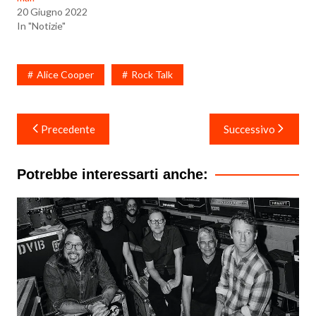
20 Giugno 2022
In "Notizie"
Alice Cooper
Rock Talk
Navigazione
Precedente
Successivo
articoli
Potrebbe interessarti anche: