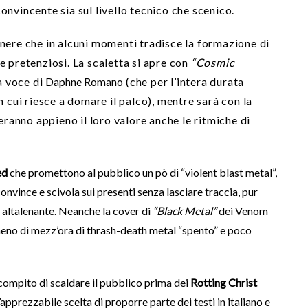
 convincente sia sul livello tecnico che scenico.
enere che in alcuni momenti tradisce la formazione di
e pretenziosi. La scaletta si apre con
“Cosmic
a voce di
Daphne Romano
(che per l’intera durata
n cui riesce a domare il palco), mentre sarà con la
ranno appieno il loro valore anche le ritmiche di
ed
che promettono al pubblico un pò di “violent blast metal”,
nvince e scivola sui presenti senza lasciare traccia, pur
e altalenante. Neanche la cover di
“Black Metal”
dei Venom
 meno di mezz’ora di thrash-death metal “spento” e poco
e compito di scaldare il pubblico prima dei
Rotting Christ
’apprezzabile scelta di proporre parte dei testi in italiano e