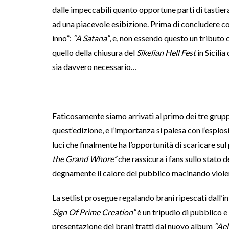
dalle impeccabili quanto opportune parti di tastier
ad una piacevole esibizione. Prima di concludere con
inno”:
“A Satana”
, e, non essendo questo un tributo 
quello della chiusura del
Sikelian Hell Fest
in Sicilia
sia davvero necessario…
Faticosamente siamo arrivati al primo dei tre grupp
quest’edizione, e l’importanza si palesa con l’esplo
luci che finalmente ha l’opportunità di scaricare su
the Grand Whore”
che rassicura i fans sullo stato 
degnamente il calore del pubblico macinando violen
La setlist prosegue regalando brani ripescati dall’i
Sign Of Prime Creation”
è un tripudio di pubblico e
presentazione dei brani tratti dal nuovo album
“Ael