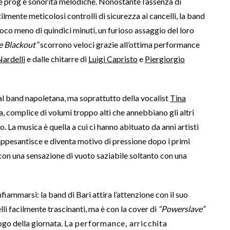
nze prog e sonorità melodiche. Nonostante l’assenza di
lmente meticolosi controlli di sicurezza ai cancelli, la band
poco meno di quindici minuti, un furioso assaggio del loro
e Blackout”
scorrono veloci grazie all’ottima performance
ardelli
e dalle chitarre di
Luigi Capristo
e
Piergiorgio
l band napoletana, ma soprattutto della vocalist
Tina
 complice di volumi troppo alti che annebbiano gli altri
 La musica è quella a cui ci hanno abituato da anni artisti
appesantisce e diventa motivo di pressione dopo i primi
 con una sensazione di vuoto saziabile soltanto con una
nfiammarsi: la band di Bari attira l’attenzione con il suo
lli facilmente trascinanti, ma è con la cover di
“Powerslave”
ogo della giornata.
La performance, arricchita