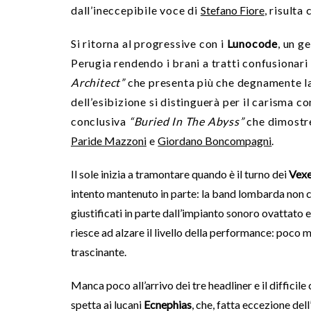
dall’ineccepibile voce di
Stefano Fiore
, risulta
Si ritorna al progressive con i
Lunocode
, un g
Perugia rendendo i brani a tratti confusionari 
Architect”
che presenta più che degnamente l
dell’esibizione si distinguerà per il carisma co
conclusiva
“Buried In The Abyss”
che dimostre
Paride Mazzoni
e
Giordano Boncompagni
.
Il sole inizia a tramontare quando è il turno dei
Vex
intento mantenuto in parte: la band lombarda non co
giustificati in parte dall’impianto sonoro ovattato 
riesce ad alzare il livello della performance: poco
trascinante.
Manca poco all’arrivo dei tre headliner e il difficil
spetta ai lucani
Ecnephias
, che, fatta eccezione dell