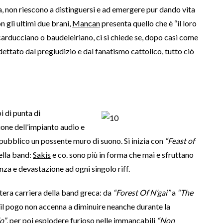
a, non riescono a distinguersi e ad emergere pur dando vita
 gli ultimi due brani,
Mancan
presenta quello che è “il loro
carducciano o baudeleiriano, ci si chiede se, dopo casi come
 dettato dal pregiudizio e dal fanatismo cattolico, tutto ciò
i di punta di
sione dell’impianto audio e
l pubblico un possente muro di suono. Si inizia con
“Feast of
della band:
Sakis
e co. sono più in forma che mai e sfruttano
za e devastazione ad ogni singolo riff.
ntera carriera della band greca: da
“Forest Of N’gai”
a
“The
 il pogo non accenna a diminuire neanche durante la
o”
, per poi esplodere furioso nelle immancabili
“Non