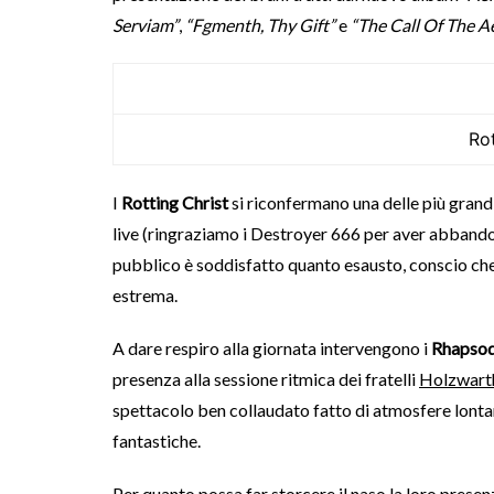
Serviam”
,
“Fgmenth, Thy Gift”
e
“The Call Of The A
Rot
I
Rotting Christ
si riconfermano una delle più gran
live (ringraziamo i Destroyer 666 per aver abbandon
pubblico è soddisfatto quanto esausto, conscio che 
estrema.
A dare respiro alla giornata intervengono i
Rhapsod
presenza alla sessione ritmica dei fratelli
Holzwart
spettacolo ben collaudato fatto di atmosfere lontan
fantastiche.
Per quanto possa far storcere il naso la loro presenz