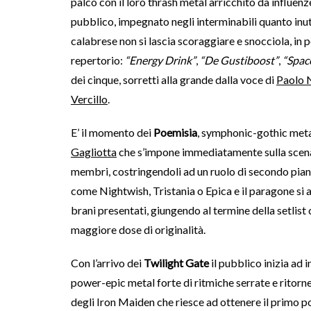
palco con il loro thrash metal arricchito da influe
pubblico, impegnato negli interminabili quanto inuti
calabrese non si lascia scoraggiare e snocciola, in 
repertorio:
“Energy Drink”
,
“De Gustiboost”
,
“Spac
dei cinque, sorretti alla grande dalla voce di
Paolo N
Vercillo
.
E’ il momento dei
Poemisia
, symphonic-gothic meta
Gagliotta
che s’impone immediatamente sulla scena,
membri, costringendoli ad un ruolo di secondo piano.
come Nightwish, Tristania o Epica e il paragone si 
brani presentati, giungendo al termine della setlist
maggiore dose di originalità.
Con l’arrivo dei
Twilight Gate
il pubblico inizia ad i
power-epic metal forte di ritmiche serrate e ritorne
degli Iron Maiden che riesce ad ottenere il primo p