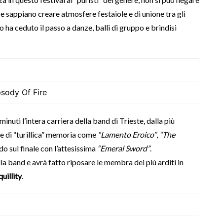
e sappiano creare atmosfere festaiole e di unione tra gli
o ha ceduto il passo a danze, balli di gruppo e brindisi
sody Of Fire
inuti l’intera carriera della band di Trieste, dalla più
ie di “turillica” memoria come
“Lamento Eroico”
,
“The
o sul finale con l’attesissima
“Emeral Sword”
.
a band e avrà fatto riposare le membra dei più arditi in
uillity
.