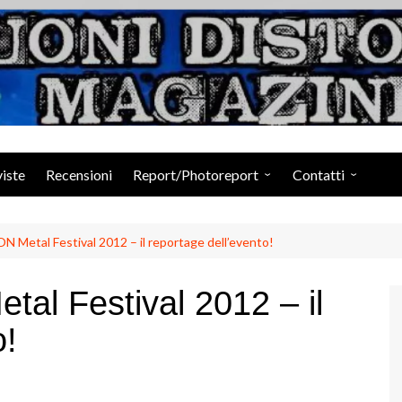
Suoni Distorti Ma
viste
Recensioni
Report/Photoreport
Contatti
Photogallery da Facebook
Staff
etal Festival 2012 – il reportage dell’evento!
l Festival 2012 – il
o!