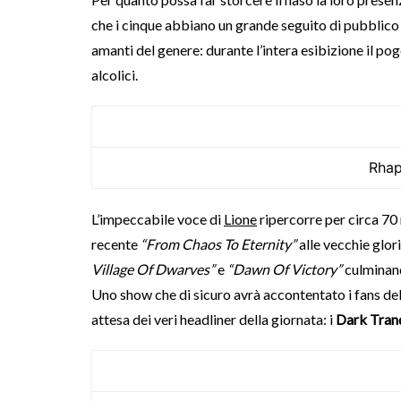
che i cinque abbiano un grande seguito di pubblico 
amanti del genere: durante l’intera esibizione il pog
alcolici.
Rhap
L’impeccabile voce di
Lione
ripercorre per circa 70 m
recente
“From Chaos To Eternity”
alle vecchie glor
Village Of Dwarves”
e
“Dawn Of Victory”
culminand
Uno show che di sicuro avrà accontentato i fans dell
attesa dei veri headliner della giornata: i
Dark Tranq