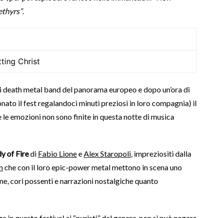
ethyrs”
.
ting Christ
di death metal band del panorama europeo e dopo un’ora di
ato il fest regalandoci minuti preziosi in loro compagnia) il
le emozioni non sono finite in questa notte di musica
y of Fire
di
Fabio Lione
e
Alex Staropoli
, impreziositi dalla
h
che con il loro epic-power metal mettono in scena uno
e, cori possenti e narrazioni nostalgiche quanto
a in questo festival ai “puristi” del genere, non si può negare