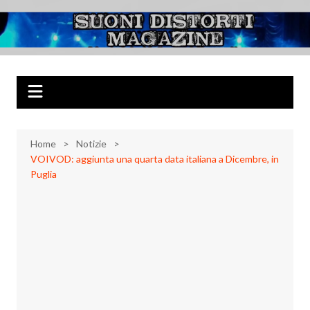
Salta
al
Suoni Distorti
Musica Rock, Metal, Punk e varie sonorità alternative
contenuto
Magazine
Home
Notizie
VOIVOD: aggiunta una quarta data italiana a Dicembre, in
Puglia