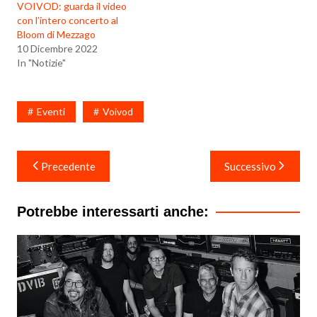
VOIVOD: guarda il video
con l’intero concerto al
Bloom di Mezzago
10 Dicembre 2022
In "Notizie"
Eventi
Voivod
Navigazione
Precedente
Successivo
articoli
Potrebbe interessarti anche: