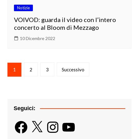
Notizie
VOIVOD: guarda il video con l’intero
concerto al Bloom di Mezzago
10 Dicembre 2022
Paginazione
1
2
3
Successivo
degli
articoli
Seguici:
Facebook
X
Instagram
YouTube