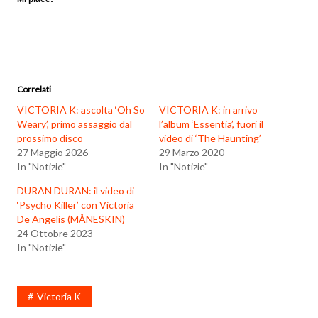
Correlati
VICTORIA K: ascolta ‘Oh So
VICTORIA K: in arrivo
Weary’, primo assaggio dal
l’album ‘Essentia’, fuori il
prossimo disco
video di ‘The Haunting’
27 Maggio 2026
29 Marzo 2020
In "Notizie"
In "Notizie"
DURAN DURAN: il video di
‘Psycho Killer’ con Victoria
De Angelis (MÅNESKIN)
24 Ottobre 2023
In "Notizie"
Victoria K