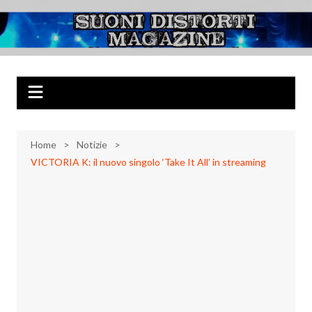
Salta
al
Suoni Distorti
Musica Rock, Metal, Punk e varie sonorità alternative
contenuto
Magazine
Home
Notizie
VICTORIA K: il nuovo singolo ‘Take It All’ in streaming