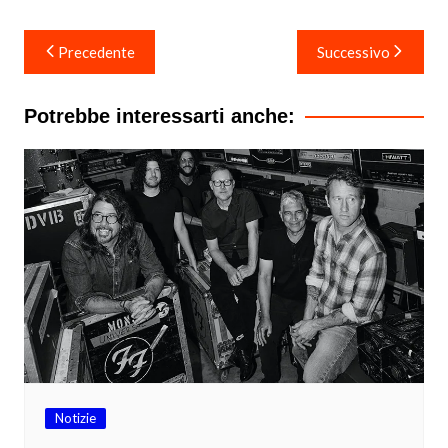
Navigazione
Precedente
Successivo
articoli
Potrebbe interessarti anche:
Notizie