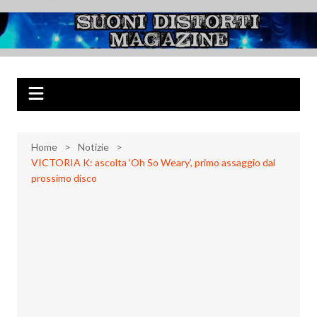
Salta
al
Suoni Distorti
Musica Rock, Metal, Punk e varie sonorità alternative
contenuto
Magazine
Home
Notizie
VICTORIA K: ascolta ‘Oh So Weary’, primo assaggio dal
prossimo disco