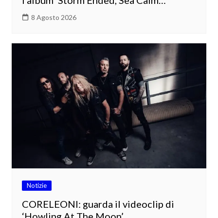
l’album ‘Storm Ended, Sea Calm…’
8 Agosto 2026
Notizie
CORELEONI: guarda il videoclip di
‘Howling At The Moon’