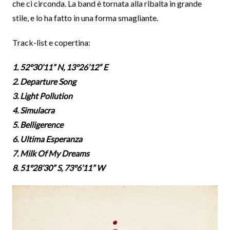
che ci circonda. La band è tornata alla ribalta in grande
stile, e lo ha fatto in una forma smagliante.
Track-list e copertina:
1. 52°30’11” N, 13°26’12“ E
2. Departure Song
3. Light Pollution
4. Simulacra
5. Belligerence
6. Ultima Esperanza
7. Milk Of My Dreams
8. 51°28’30” S, 73°6’11” W