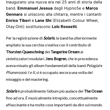
inaugurano una nuova era nei 25 anni di storia della
band.
Emmanuel Jessua
degli Hypno5e e
Marco
Gennaro
si uniscono alla chitarra, mentre i cantanti
Enrico Tiberi
e
Lane Shi
(Elizabeth Colour Wheel,
Otay:Onii) sostituiscono
Loïc Rossetti
.
Per la registrazione di
Solaris
, la band ha ulteriormente
ampliato la sua cerchia creativa con il contributo di
Thorsten Quaeschning
dei
Tangerine Dream
ai
sintetizzatori modulari.
Jens Bogren
, che in precedenza
aveva mixato gli album fondamentali della band
Pelagial
e
Phanerozoic I e II
, si è occupato ancora una volta del
mixaggio e del mastering.
Solaris
è probabilmente l’album più audace dei
The Ocean
fino ad ora. È musicalmente intrepido, concettualmente
affascinante e ha molte cose importanti da dire sul mondo