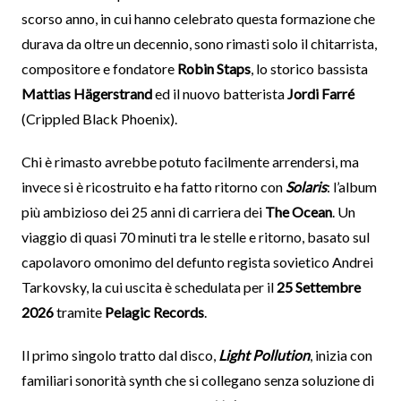
scorso anno, in cui hanno celebrato questa formazione che
durava da oltre un decennio, sono rimasti solo il chitarrista,
compositore e fondatore
Robin Staps
, lo storico bassista
Mattias Hägerstrand
ed il nuovo batterista
Jordi Farré
(Crippled Black Phoenix).
Chi è rimasto avrebbe potuto facilmente arrendersi, ma
invece si è ricostruito e ha fatto ritorno con
Solaris
: l’album
più ambizioso dei 25 anni di carriera dei
The Ocean
. Un
viaggio di quasi 70 minuti tra le stelle e ritorno, basato sul
capolavoro omonimo del defunto regista sovietico Andrei
Tarkovsky, la cui uscita è schedulata per il
25 Settembre
2026
tramite
Pelagic Records
.
Il primo singolo tratto dal disco,
Light Pollution
, inizia con
familiari sonorità synth che si collegano senza soluzione di