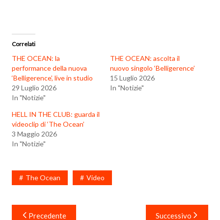
Correlati
THE OCEAN: la
THE OCEAN: ascolta il
performance della nuova
nuovo singolo ‘Belligerence’
‘Belligerence’, live in studio
15 Luglio 2026
29 Luglio 2026
In "Notizie"
In "Notizie"
HELL IN THE CLUB: guarda il
videoclip di ‘The Ocean’
3 Maggio 2026
In "Notizie"
The Ocean
Video
Navigazione
Precedente
Successivo