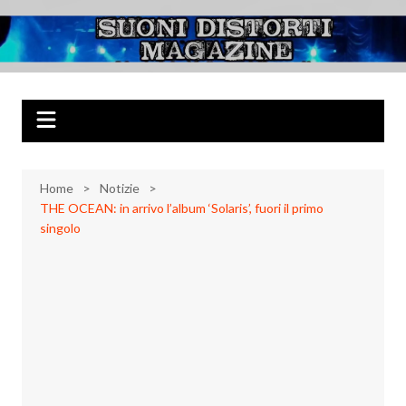
Salta
al
Suoni Distorti
Musica Rock, Metal, Punk e varie sonorità alternative
contenuto
Magazine
Home
Notizie
THE OCEAN: in arrivo l’album ‘Solaris’, fuori il primo
singolo