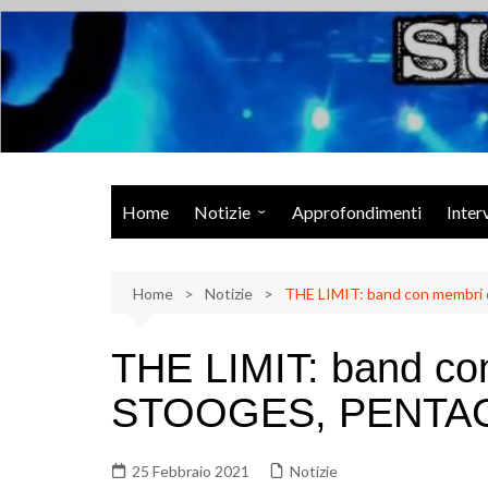
Salta
al
contenuto
Musica Rock, Metal, Punk e varie sonorità alternative
Home
Notizie
Approfondimenti
Inter
Rock Talk
Home
Eventi
Notizie
THE LIMIT: band con memb
Video
THE LIMIT: band co
Libri
STOOGES, PENTA
25 Febbraio 2021
Notizie