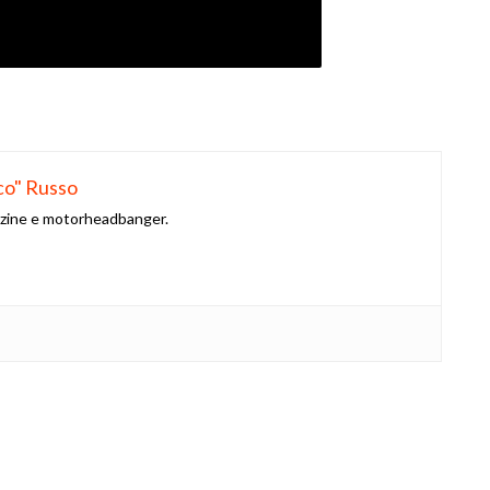
co" Russo
azine e motorheadbanger.