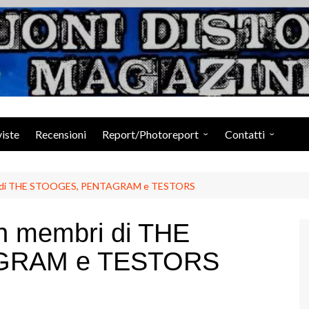
Suoni Distorti Ma
viste
Recensioni
Report/Photoreport
Contatti
Photogallery da Facebook
Staff
ri di THE STOOGES, PENTAGRAM e TESTORS
n membri di THE
GRAM e TESTORS