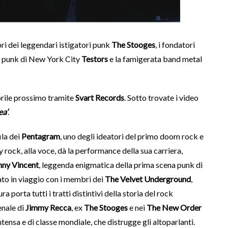
 dei leggendari istigatori punk
The Stooges
, i fondatori
el punk di New York City
Testors
e la famigerata band metal
prile prossimo tramite
Svart Records
. Sotto trovate i video
ea’
.
ila dei
Pentagram
, uno degli ideatori del primo doom rock e
y rock, alla voce, dà la performance della sua carriera,
nny Vincent
, leggenda enigmatica della prima scena punk di
ato in viaggio con i membri dei
The Velvet Underground
,
ra porta tutti i tratti distintivi della storia del rock
enale di
Jimmy Recca
, ex
The Stooges
e nei
The New Order
ntensa e di classe mondiale, che distrugge gli altoparlanti.