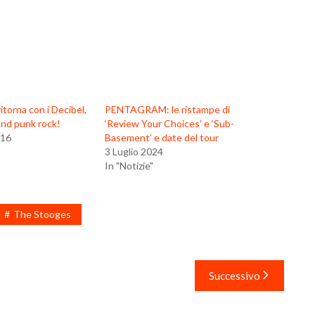
itorna con i Decibel,
PENTAGRAM: le ristampe di
and punk rock!
‘Review Your Choices’ e ‘Sub-
016
Basement’ e date del tour
3 Luglio 2024
In "Notizie"
The Stooges
Successivo