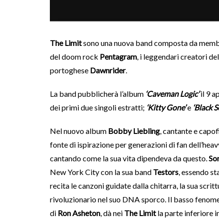
The Limit
sono una nuova band composta da membri
del doom rock
Pentagram
, i leggendari creatori d
portoghese
Dawnrider
.
La band pubblicherà l’album
‘Caveman Logic’
il 9 a
dei primi due singoli estratti;
‘Kitty Gone’
e
‘Black S
Nel nuovo album
Bobby Liebling
, cantante e capof
fonte di ispirazione per generazioni di fan dell’heav
cantando come la sua vita dipendeva da questo.
So
New York City con la sua band
Testors
, essendo st
recita le canzoni guidate dalla chitarra, la sua scrittu
rivoluzionario nel suo DNA sporco. Il basso fenom
di
Ron Asheton
, dà nei
The Limit
la parte inferiore i