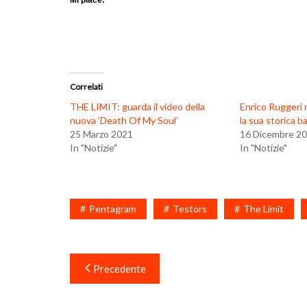
Mi piace:
Correlati
THE LIMIT: guarda il video della
Enrico Ruggeri r
nuova ‘Death Of My Soul’
la sua storica b
25 Marzo 2021
16 Dicembre 2
In "Notizie"
In "Notizie"
Pentagram
Testors
The Limit
Navigazione
Precedente
articoli