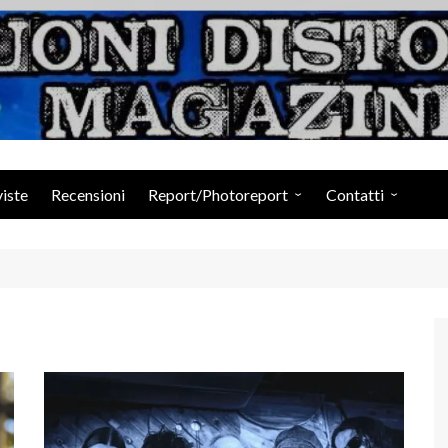
Suoni Distorti Ma
viste
Recensioni
Report/Photoreport
Contatti
Photogallery da Facebook
Staff