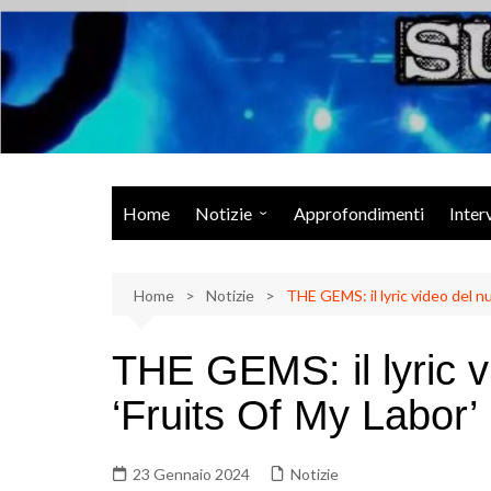
Salta
al
contenuto
Musica Rock, Metal, Punk e varie sonorità alternative
Home
Notizie
Approfondimenti
Inter
Rock Talk
Home
Eventi
Notizie
THE GEMS: il lyric video del n
Video
THE GEMS: il lyric v
Libri
‘Fruits Of My Labor’
23 Gennaio 2024
Notizie