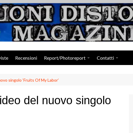
Suoni Distorti Ma
viste
Recensioni
Report/Photoreport
Contatti
Photogallery da Facebook
Staff
uovo singolo ‘Fruits Of My Labor’
ideo del nuovo singolo