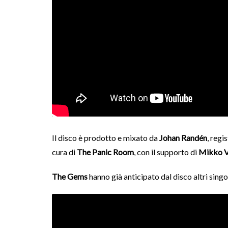
Il disco è prodotto e mixato da
Johan Randén
, regi
cura di
The Panic Room
, con il supporto di
Mikko V
The Gems
hanno già anticipato dal disco altri sin