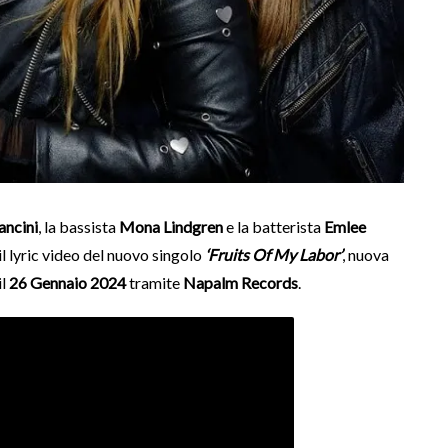
ancini
, la bassista
Mona Lindgren
e la batterista
Emlee
il lyric video del nuovo singolo
‘Fruits Of My Labor’
, nuova
il
26 Gennaio 2024
tramite
Napalm Records
.