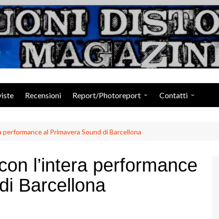
Suoni Distorti Ma
viste
Recensioni
Report/Photoreport
Contatti
Photogallery da Facebook
Staff
ra performance al Primavera Sound di Barcellona
con l’intera performance
di Barcellona