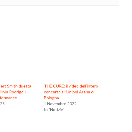
rt Smith duetta
THE CURE: il video dell’intero
livia Rodrigo, i
concerto all’Unipol Arena di
rformance
Bologna
025
1 Novembre 2022
In "Notizie"