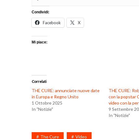
Condividi:
Facebook
X
Mi piace:
Correlati
THE CURE: annunciate nuove date
THE CURE: Robe
in Europa e Regno Unito
con la popstar O
1 Ottobre 2025
video con la pe
In "Notizie"
9 Settembre 2
In "Notizie"
The Cure
Video