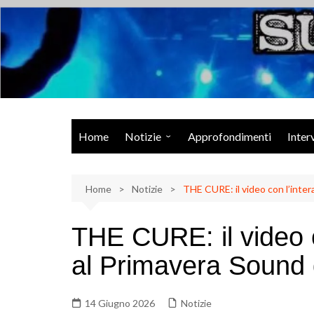
Salta
al
contenuto
Musica Rock, Metal, Punk e varie sonorità alternative
Home
Notizie
Approfondimenti
Inter
Rock Talk
Home
Eventi
Notizie
THE CURE: il video con l’inte
Video
THE CURE: il video 
Libri
al Primavera Sound 
14 Giugno 2026
Notizie