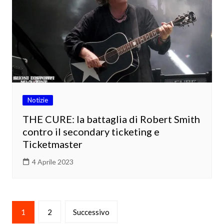
Notizie
THE CURE: la battaglia di Robert Smith
contro il secondary ticketing e
Ticketmaster
4 Aprile 2023
Paginazione
1
2
Successivo
degli