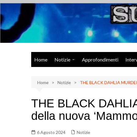
Salta
al
contenuto
Musica Rock, Metal, Punk e varie sonorità alternative
Home
Notizie
Approfondimenti
Inter
Rock Talk
Home
Eventi
Notizie
THE BLACK DAHLIA MURDER: i
Video
THE BLACK DAHLIA 
Libri
della nuova ‘Mammo
6 Agosto 2024
Notizie