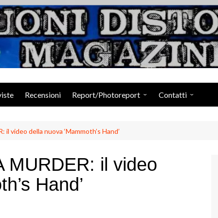
Suoni Distorti Ma
viste
Recensioni
Report/Photoreport
Contatti
Photogallery da Facebook
Staff
l video della nuova ‘Mammoth’s Hand’
MURDER: il video
th’s Hand’