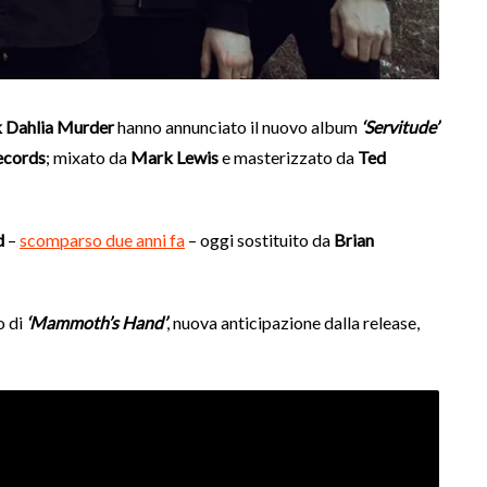
 Dahlia Murder
hanno annunciato il nuovo album
‘Servitude’
ecords
; mixato da
Mark Lewis
e masterizzato da
Ted
d
–
scomparso due anni fa
– oggi sostituito da
Brian
o di
‘Mammoth’s Hand’
, nuova anticipazione dalla release,