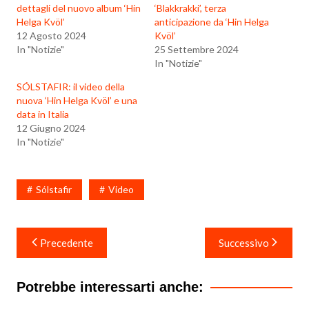
dettagli del nuovo album ‘Hin
‘Blakkrakki’, terza
Helga Kvöl’
anticipazione da ‘Hin Helga
12 Agosto 2024
Kvöl’
In "Notizie"
25 Settembre 2024
In "Notizie"
SÓLSTAFIR: il video della
nuova ‘Hin Helga Kvöl’ e una
data in Italia
12 Giugno 2024
In "Notizie"
Sólstafir
Video
Navigazione
Precedente
Successivo
articoli
Potrebbe interessarti anche: