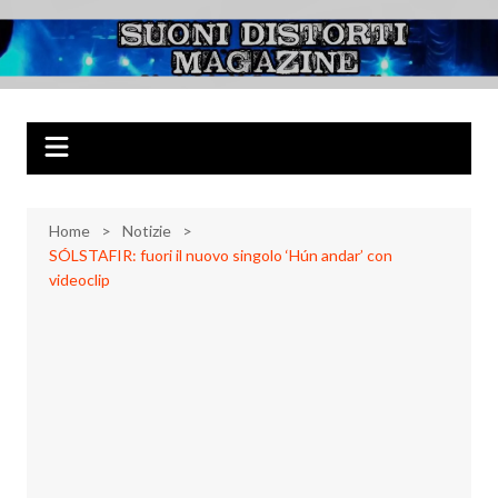
Salta
al
Suoni Distorti
Musica Rock, Metal, Punk e varie sonorità alternative
contenuto
Magazine
Home
Notizie
SÓLSTAFIR: fuori il nuovo singolo ‘Hún andar’ con
videoclip