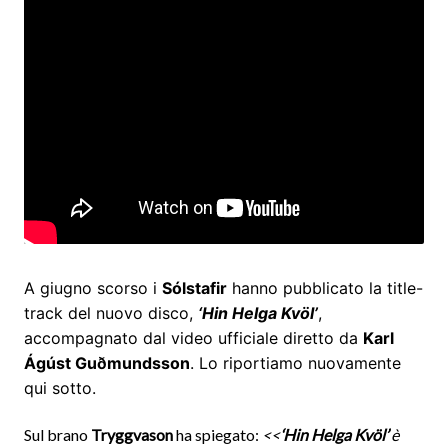
A giugno scorso i
Sólstafir
hanno pubblicato la title-
track del nuovo disco,
‘Hin Helga Kvöl’
,
accompagnato dal video ufficiale diretto da
Karl
Ágúst Guðmundsson
. Lo riportiamo nuovamente
qui sotto.
Sul brano
Tryggvason
ha spiegato:
<<
‘Hin Helga Kvöl’
è