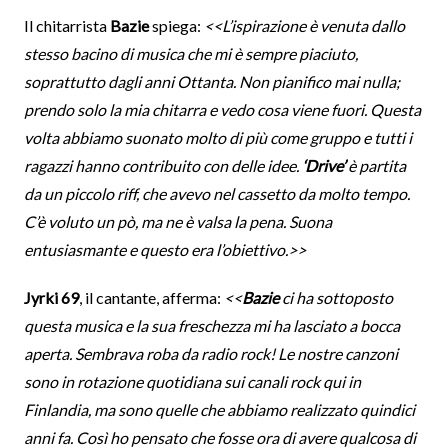
Il chitarrista
Bazie
spiega:
<<L’ispirazione è venuta dallo
stesso bacino di musica che mi è sempre piaciuto,
soprattutto dagli anni Ottanta. Non pianifico mai nulla;
prendo solo la mia chitarra e vedo cosa viene fuori. Questa
volta abbiamo suonato molto di più come gruppo e tutti i
ragazzi hanno contribuito con delle idee.
‘Drive’
è partita
da un piccolo riff, che avevo nel cassetto da molto tempo.
C’è voluto un pò,
ma ne è valsa la pena. Suona
entusiasmante e questo era l’obiettivo.>>
Jyrki 69
, il cantante, afferma:
<<
Bazie
ci ha sottoposto
questa musica e la sua freschezza mi ha lasciato a bocca
aperta. Sembrava roba da radio rock! Le nostre canzoni
sono in rotazione quotidiana sui canali rock qui in
Finlandia, ma sono quelle che abbiamo realizzato quindici
anni fa. Così ho pensato che fosse ora di avere qualcosa di