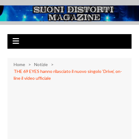
Salta
al
Suoni Distorti
Musica Rock, Metal, Punk e varie sonorità alternative
contenuto
Magazine
Home
Notizie
THE 69 EYES hanno rilasciato il nuovo singolo ‘Drive’, on-
line il video ufficiale