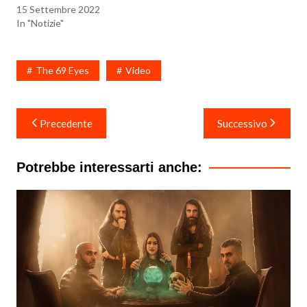
15 Settembre 2022
In "Notizie"
The 69 Eyes
Video
Navigazione
Precedente
Successivo
articoli
Potrebbe interessarti anche: