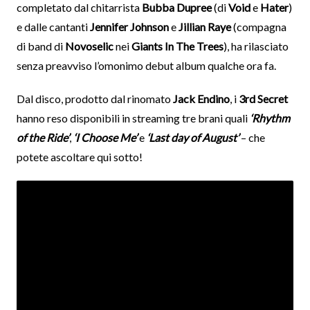
completato dal chitarrista
Bubba Dupree
(di
Void
e
Hater
)
e dalle cantanti
Jennifer Johnson
e
Jillian Raye
(compagna
di band di
Novoselic
nei
Giants In The Trees
), ha rilasciato
senza preavviso l’omonimo debut album qualche ora fa.
Dal disco, prodotto dal rinomato
Jack Endino
, i
3rd Secret
hanno reso disponibili in streaming tre brani quali
‘Rhythm
of the Ride’
,
‘I Choose Me’
e
‘Last day of August’
– che
potete ascoltare qui sotto!