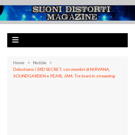
Salta
al
Suoni Distorti
Musica Rock, Metal, Punk e varie sonorità alternative
contenuto
Magazine
Home
Notizie
Debuttano i 3RD SECRET, con membri di NIRVANA,
SOUNDGARDEN e PEARL JAM. Tre brani in streaming