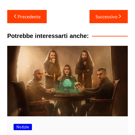
Navigazione
Precedente
Successivo
articoli
Potrebbe interessarti anche:
Notizie