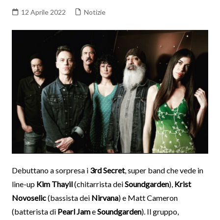
12 Aprile 2022
Notizie
Debuttano a sorpresa i
3rd Secret
, super band che vede in
line-up
Kim Thayil
(chitarrista dei
Soundgarden
),
Krist
Novoselic
(bassista dei
Nirvana
) e Matt Cameron
(batterista di
Pearl Jam
e
Soundgarden
). Il gruppo,