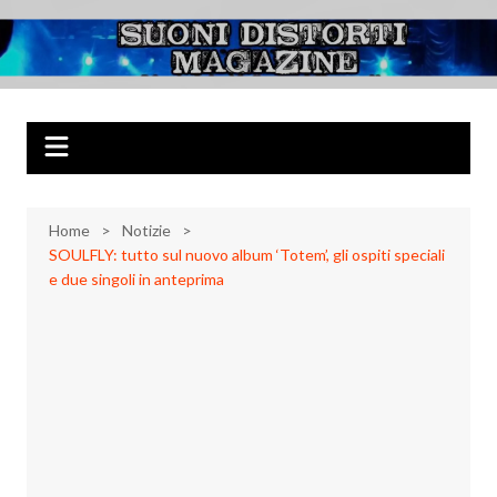
Salta
al
Suoni Distorti
Musica Rock, Metal, Punk e varie sonorità alternative
contenuto
Magazine
Home
Notizie
SOULFLY: tutto sul nuovo album ‘Totem’, gli ospiti speciali
e due singoli in anteprima