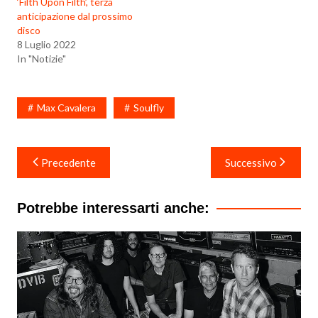
‘Filth Upon Filth’, terza
anticipazione dal prossimo
disco
8 Luglio 2022
In "Notizie"
Max Cavalera
Soulfly
Navigazione
Precedente
Successivo
articoli
Potrebbe interessarti anche: