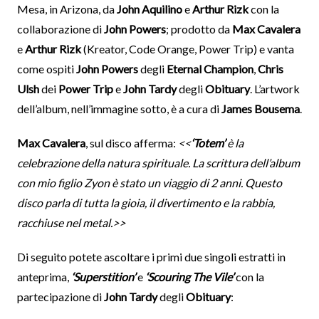
Mesa, in Arizona, da
John Aquilino
e
Arthur Rizk
con la
collaborazione di
John Powers
; prodotto da
Max Cavalera
e
Arthur Rizk
(Kreator, Code Orange, Power Trip) e vanta
come ospiti
John Powers
degli
Eternal Champion
,
Chris
Ulsh
dei
Power Trip
e
John Tardy
degli
Obituary
. L’artwork
dell’album, nell’immagine sotto, è a cura di
James Bousema
.
Max Cavalera
, sul disco afferma:
<<
‘Totem’
è la
celebrazione della natura spirituale. La scrittura dell’album
con mio figlio Zyon è stato un viaggio di 2 anni. Questo
disco parla di tutta la gioia, il divertimento e la rabbia,
racchiuse nel metal.>>
Di seguito potete ascoltare i primi due singoli estratti in
anteprima,
‘Superstition’
e
‘Scouring The Vile’
con la
partecipazione di
John Tardy
degli
Obituary
: