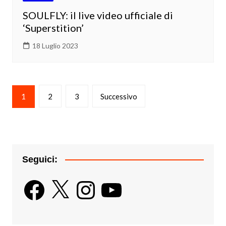
SOULFLY: il live video ufficiale di
‘Superstition’
18 Luglio 2023
Paginazione
1
2
3
Successivo
degli
articoli
Seguici:
Facebook
X
Instagram
YouTube