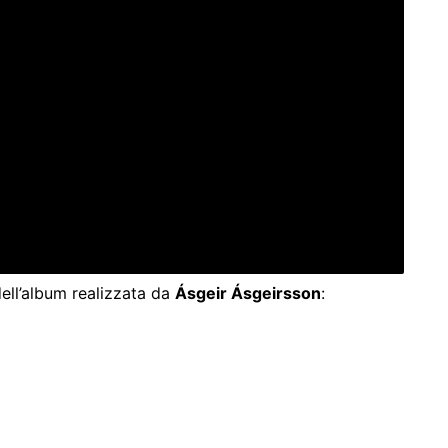
dell’album realizzata da
Ásgeir Ásgeirsson
: