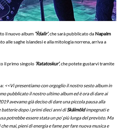
to il nuovo album
‘Ýdalir’
, che sarà pubblicato da
Napalm
irato alle saghe islandesi e alla mitologia norrena, arriva a
o il primo singolo
‘Ratatoskur’
, che potete gustarvi tramite
a:
<<Vi presentiamo con orgoglio il nostro sesto album in
mo pubblicato il nostro ultimo album ed è ora di dare ai
 2019 avevamo già deciso di dare una piccola pausa alla
e batterie dopo i primi dieci anni di
Skálmöld
impegnati e
ausa potrebbe essere stata un po’ più lunga del previsto. Ma
 che mai, pieni di energia e fame per fare nuova musica e