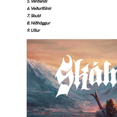
5. Verðandi
6. Veðurfölnir
7. Skuld
8. Níðhöggur
9. Ullur