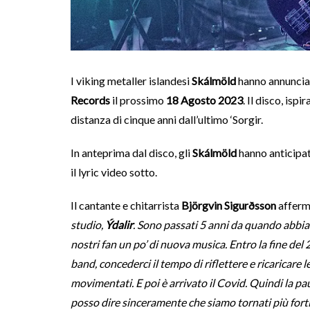
I viking metaller islandesi
Skálmöld
hanno annuncia
Records
il prossimo
18 Agosto 2023
. Il disco, isp
distanza di cinque anni dall’ultimo ‘Sorgir.
In anteprima dal disco, gli
Skálmöld
hanno anticipat
il lyric video sotto.
Il cantante e chitarrista
Björgvin Sigurðsson
afferm
studio,
Ýdalir
. Sono passati 5 anni da quando abbia
nostri fan un po’ di nuova musica. Entro la fine del
band, concederci il tempo di riflettere e ricaricare l
movimentati. E poi è arrivato il Covid. Quindi la p
posso dire sinceramente che siamo tornati più forti