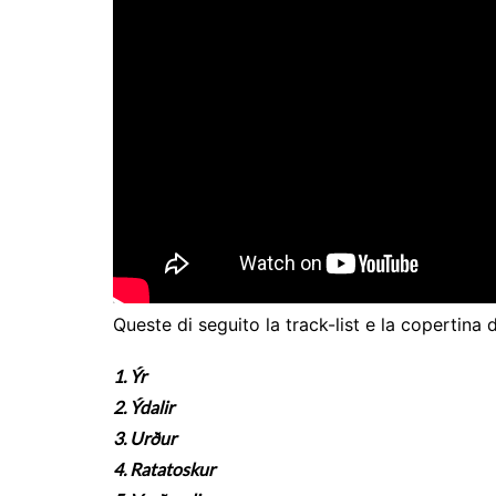
Queste di seguito la track-list e la copertina 
1. Ýr
2. Ýdalir
3. Urður
4. Ratatoskur