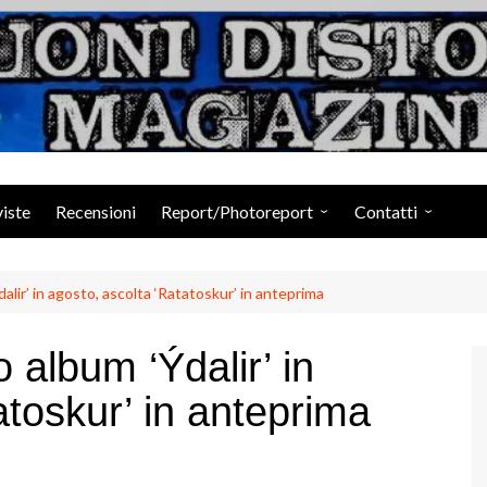
Suoni Distorti Ma
viste
Recensioni
Report/Photoreport
Contatti
Photogallery da Facebook
Staff
ir’ in agosto, ascolta ‘Ratatoskur’ in anteprima
album ‘Ýdalir’ in
atoskur’ in anteprima