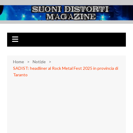
Salta
al
Suoni Distorti
Musica Rock, Metal, Punk e varie sonorità alternative
contenuto
Magazine
Home
Notizie
SADIST: headliner al Rock Metal Fest 2025 in provincia di
Taranto