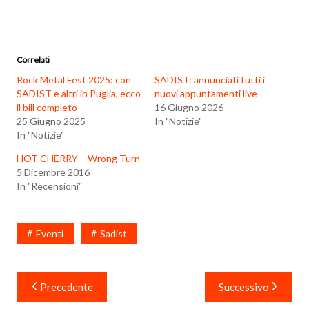
Correlati
Rock Metal Fest 2025: con
SADIST: annunciati tutti i
SADIST e altri in Puglia, ecco
nuovi appuntamenti live
il bill completo
16 Giugno 2026
25 Giugno 2025
In "Notizie"
In "Notizie"
HOT CHERRY – Wrong Turn
5 Dicembre 2016
In "Recensioni"
Eventi
Sadist
Navigazione
Precedente
Successivo
articoli