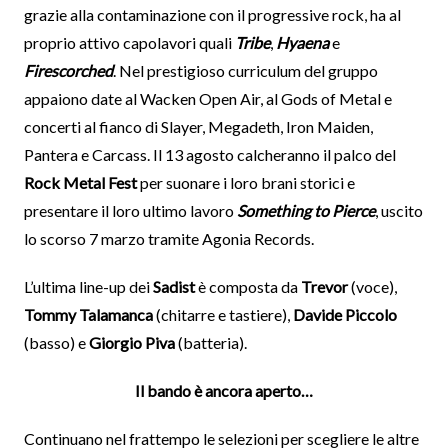
grazie alla contaminazione con il progressive rock, ha al
proprio attivo capolavori quali
Tribe
,
Hyaena
e
Firescorched
. Nel prestigioso curriculum del gruppo
appaiono date al Wacken Open Air, al Gods of Metal e
concerti al fianco di Slayer, Megadeth, Iron Maiden,
Pantera e Carcass. Il 13 agosto calcheranno il palco del
Rock Metal Fest
per suonare i loro brani storici e
presentare il loro ultimo lavoro
Something to Pierce
, uscito
lo scorso 7 marzo tramite Agonia Records.
L’ultima line-up dei
Sadist
è composta da
Trevor
(voce),
Tommy Talamanca
(chitarre e tastiere),
Davide Piccolo
(basso) e
Giorgio Piva
(batteria).
Il bando è ancora aperto…
Continuano nel frattempo le selezioni per scegliere le altre