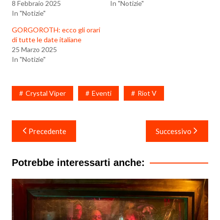
8 Febbraio 2025
In "Notizie"
In "Notizie"
GORGOROTH: ecco gli orari
di tutte le date italiane
25 Marzo 2025
In "Notizie"
Crystal Viper
Eventi
Riot V
Navigazione
Precedente
Successivo
articoli
Potrebbe interessarti anche: