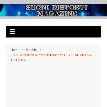
Salta
al
Suoni Distorti
Musica Rock, Metal, Punk e varie sonorità alternative
contenuto
Magazine
Home
Notizie
RIOT V: orari delle date italiane con CRYSTAL VIPER e
ADAMAS