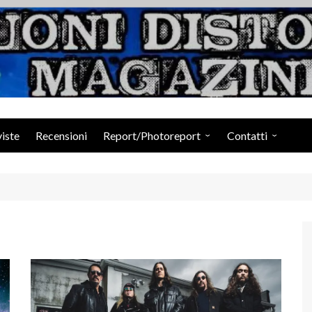
Suoni Distorti Ma
viste
Recensioni
Report/Photoreport
Contatti
Photogallery da Facebook
Staff