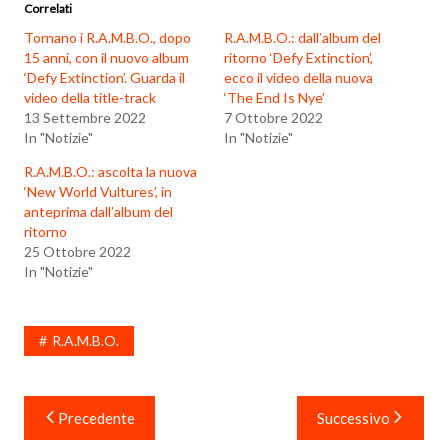
Correlati
Tornano i R.A.M.B.O., dopo
R.A.M.B.O.: dall’album del
15 anni, con il nuovo album
ritorno ‘Defy Extinction’,
‘Defy Extinction’. Guarda il
ecco il video della nuova
video della title-track
‘The End Is Nye’
13 Settembre 2022
7 Ottobre 2022
In "Notizie"
In "Notizie"
R.A.M.B.O.: ascolta la nuova
‘New World Vultures’, in
anteprima dall’album del
ritorno
25 Ottobre 2022
In "Notizie"
R.A.M.B.O.
Navigazione
Precedente
Successivo
articoli