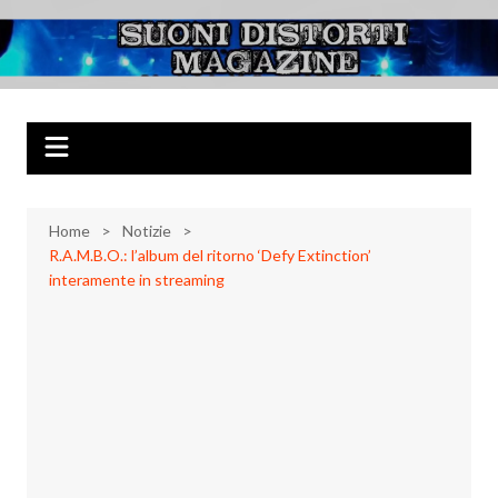
Salta
al
Suoni Distorti
Musica Rock, Metal, Punk e varie sonorità alternative
contenuto
Magazine
Home
Notizie
R.A.M.B.O.: l’album del ritorno ‘Defy Extinction’
interamente in streaming