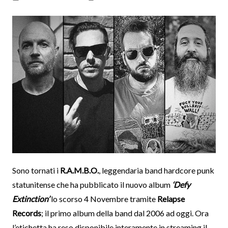
Sono tornati i
R.A.M.B.O.
, leggendaria band hardcore punk
statunitense che ha pubblicato il nuovo album
‘Defy
Extinction’
lo scorso 4 Novembre tramite
Relapse
Records
; il primo album della band dal 2006 ad oggi. Ora
l’etichetta ha reso disponibile interamente in streaming il